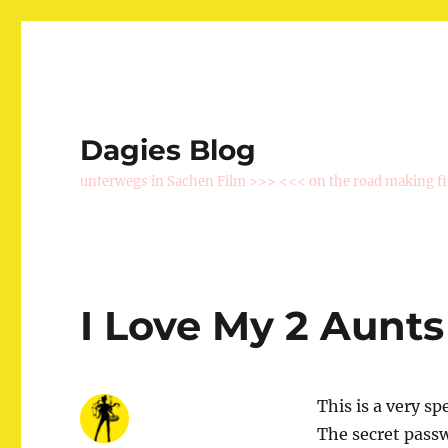
Dagies Blog
unterwegs in Sachen Film >>> <<< on the road making f
I Love My 2 Aunts
This is a very sp
The secret pass