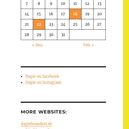
7
8
9
10
11
12
13
14
15
16
17
18
19
20
21
22
23
24
25
26
27
28
29
30
31
« Dez.
Feb. »
Dagie on facebook
Dagie on instagram
MORE WEBSITES:
dagiebrundert.de