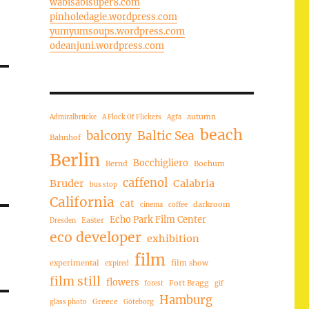
wabisabisuper8.com
pinholedagie.wordpress.com
yumyumsoups.wordpress.com
odeanjuni.wordpress.com
autumn
Admiralbrücke
A Flock Of Flickers
Agfa
beach
balcony
Baltic Sea
Bahnhof
Berlin
Bocchigliero
Bernd
Bochum
caffenol
Bruder
Calabria
bus stop
California
cat
darkroom
cinema
coffee
Echo Park Film Center
Easter
Dresden
eco developer
exhibition
film
experimental
film show
expired
film still
flowers
Fort Bragg
forest
gif
Hamburg
Greece
glass photo
Göteborg