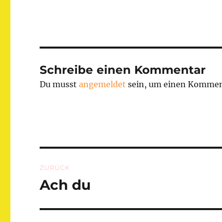
Schreibe einen Kommentar
Du musst
angemeldet
sein, um einen Kommen
Beitragsnavigation
ZURÜCK
Ach du
Vorheriger
Beitrag: