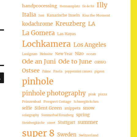
Illy
handprocessing
Hermannplatz
Ile de Ré
Italia
Kanarische Inseln
Kiss the Moment
Juni
Kreuzberg
LA
kodachrome
La Gomera
Las Hayas
Lochkamera
Los Angeles
Nizo
New Year
Lusignan
ocean
Melusine
Ode an Juni
Ode to June
ORWO
Ostsee
Paola
Palme
peppermint camera
pigeon
SUCHEN
pinhole
pinhole photography
pink
pizza
Prinzenbad
Prospect Cottage
Schneeglöckchen
Silent Green
snow
selfie
snippets
spring
solargraphy
Sommerbad Kreuzberg
summer
Stuttgart
Steinbergkirche
street
super 8
Sweden
Switzerland