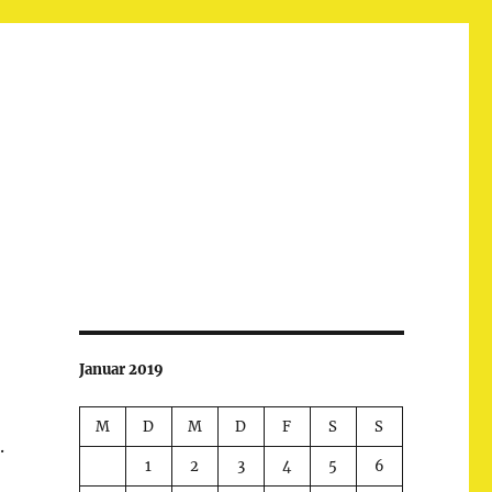
Januar 2019
M
D
M
D
F
S
S
.
1
2
3
4
5
6