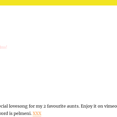
ilms!
ecial lovesong for my 2 favourite aunts. Enjoy it on vimeo
word is pelmeni.
XXX