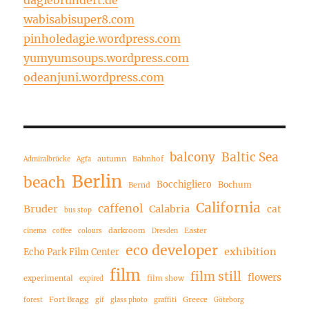
dagiebrundert.de
wabisabisuper8.com
pinholedagie.wordpress.com
yumyumsoups.wordpress.com
odeanjuni.wordpress.com
balcony
Baltic Sea
autumn
Bahnhof
Admiralbrücke
Agfa
Berlin
beach
Bocchigliero
Bochum
Bernd
California
caffenol
Bruder
Calabria
cat
bus stop
darkroom
Easter
cinema
coffee
colours
Dresden
eco developer
exhibition
Echo Park Film Center
film
film still
flowers
experimental
film show
expired
Fort Bragg
Greece
forest
gif
glass photo
graffiti
Göteborg