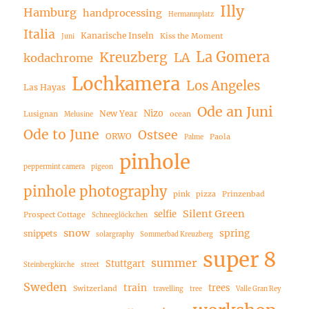
Illy
Hamburg
handprocessing
Hermannplatz
Italia
Kanarische Inseln
Kiss the Moment
Juni
La Gomera
Kreuzberg
LA
kodachrome
Lochkamera
Los Angeles
Las Hayas
Ode an Juni
Nizo
New Year
Lusignan
ocean
Melusine
Ode to June
Ostsee
ORWO
Paola
Palme
pinhole
peppermint camera
pigeon
pinhole photography
pink
pizza
Prinzenbad
Silent Green
selfie
Prospect Cottage
Schneeglöckchen
snow
spring
snippets
solargraphy
Sommerbad Kreuzberg
super 8
summer
Stuttgart
Steinbergkirche
street
Sweden
train
trees
Switzerland
travelling
tree
Valle Gran Rey