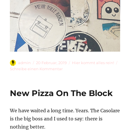
Autor
Veröffentlicht
Kategorien
admin
20 Februar, 2019
Hier kommt alles rein!
am
zu
Schreibe einen Kommentar
Tolleranzen
New Pizza On The Block
We have waited a long time. Years. The Casolare
is the big boss and I used to say: there is
nothing better.