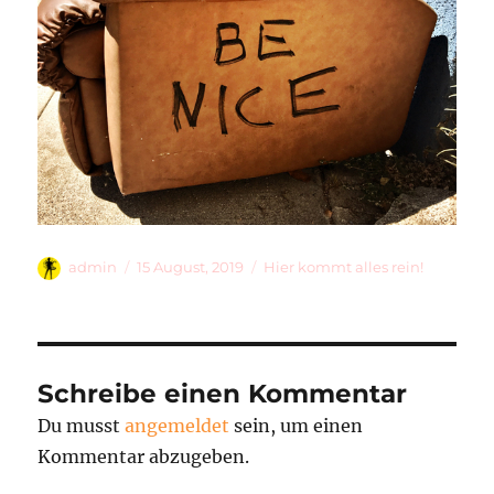
Autor
Veröffentlicht
Kategorien
admin
15 August, 2019
Hier kommt alles rein!
am
Schreibe einen Kommentar
Du musst
angemeldet
sein, um einen
Kommentar abzugeben.