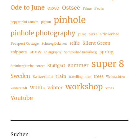
Ode to June
Ostsee
ORWO
Paola
Palme
pinhole
peppermint camera
pigeon
pinhole photography
pink
pizza
Prinzenbad
Silent Green
selfie
Prospect Cottage
Schneeglöckchen
snow
spring
snippets
solargraphy
Sommerbad Kreuzberg
super 8
summer
Stuttgart
Steinbergkirche
street
Sweden
train
trees
Switzerland
travelling
tree
Weihnachten
workshop
winter
Willits
xmas
Weiterstadt
Youtube
Suchen