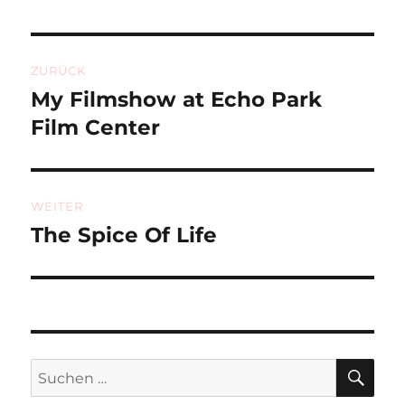
Beitragsnavigation
ZURÜCK
My Filmshow at Echo Park
Vorheriger
Beitrag:
Film Center
WEITER
The Spice Of Life
Nächster
Beitrag:
SU
Suchen
nach: