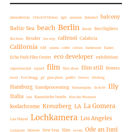
balcony
autumn
Bahnhof
Admiralbrücke
A Flock Of Flickers
Agfa
Berlin
beach
Baltic Sea
Bocchigliero
Bernd
caffenol
Bruder
Calabria
Bochum
bus stop
California
cat
darkroom
Easter
cinema
coffee
colours
eco developer
exhibition
Echo Park Film Center
film
film still
flowers
experimental
film show
expired
Fort Bragg
Greece
forest
gif
glass photo
graffiti
Göteborg
Illy
Hamburg
handprocessing
Hermannplatz
Ile de Ré
Italia
Kanarische Inseln
Kiss the Moment
Juni
La Gomera
Kreuzberg
LA
kodachrome
Lochkamera
Los Angeles
Las Hayas
Ode an Juni
Nizo
New Year
Lusignan
ocean
Melusine