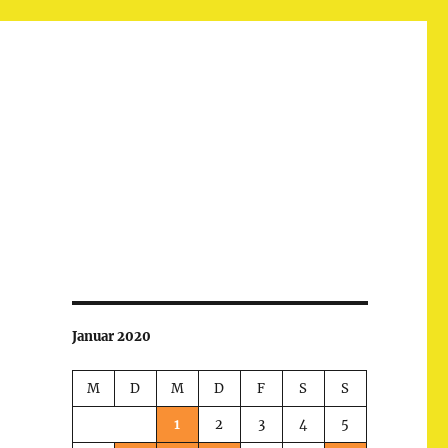
Januar 2020
M
D
M
D
F
S
S
1
2
3
4
5