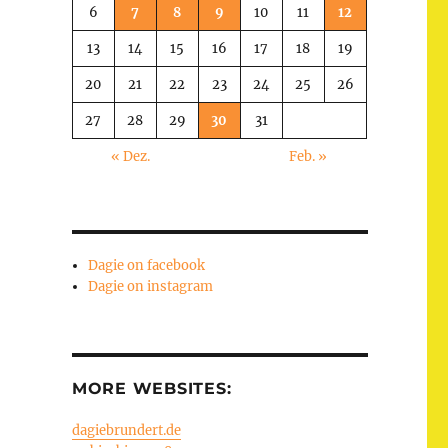
6
7
8
9
10
11
12
13
14
15
16
17
18
19
20
21
22
23
24
25
26
27
28
29
30
31
« Dez.
Feb. »
Dagie on facebook
Dagie on instagram
MORE WEBSITES:
dagiebrundert.de