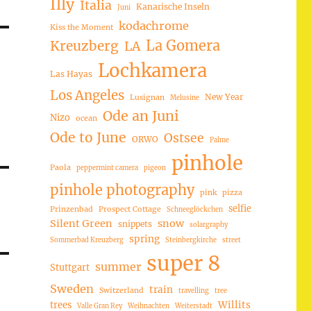
Illy
Italia
Kanarische Inseln
Juni
kodachrome
Kiss the Moment
La Gomera
Kreuzberg
LA
Lochkamera
Las Hayas
Los Angeles
New Year
Lusignan
Melusine
Ode an Juni
Nizo
ocean
Ode to June
Ostsee
ORWO
Palme
pinhole
Paola
peppermint camera
pigeon
pinhole photography
pink
pizza
selfie
Prinzenbad
Prospect Cottage
Schneeglöckchen
Silent Green
snow
snippets
solargraphy
spring
Sommerbad Kreuzberg
Steinbergkirche
street
super 8
summer
Stuttgart
Sweden
train
Switzerland
travelling
tree
trees
Willits
Valle Gran Rey
Weihnachten
Weiterstadt