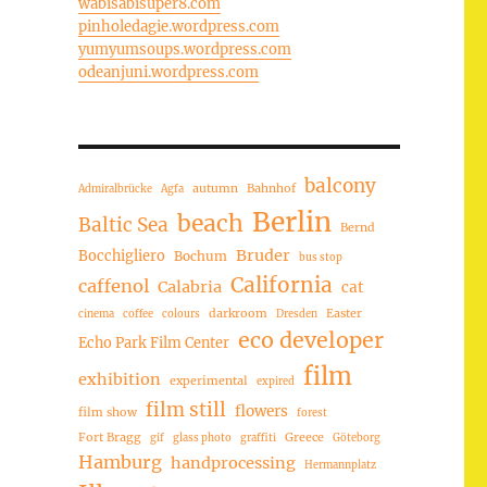
wabisabisuper8.com
pinholedagie.wordpress.com
yumyumsoups.wordpress.com
odeanjuni.wordpress.com
balcony
autumn
Bahnhof
Admiralbrücke
Agfa
Berlin
beach
Baltic Sea
Bernd
Bruder
Bocchigliero
Bochum
bus stop
California
caffenol
Calabria
cat
darkroom
Easter
cinema
coffee
colours
Dresden
eco developer
Echo Park Film Center
film
exhibition
experimental
expired
film still
flowers
film show
forest
Fort Bragg
Greece
gif
glass photo
graffiti
Göteborg
Hamburg
handprocessing
Hermannplatz