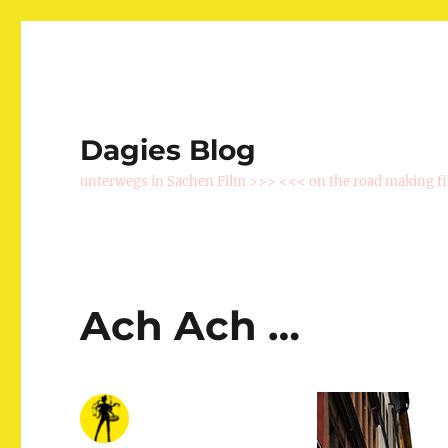
Dagies Blog
unterwegs in Sachen Film >>> <<< on the road making f
Ach Ach …