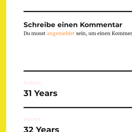
Schreibe einen Kommentar
Du musst
angemeldet
sein, um einen Kommen
Beitragsnavigation
ZURÜCK
31 Years
Vorheriger
Beitrag:
WEITER
32 Years
Nächster