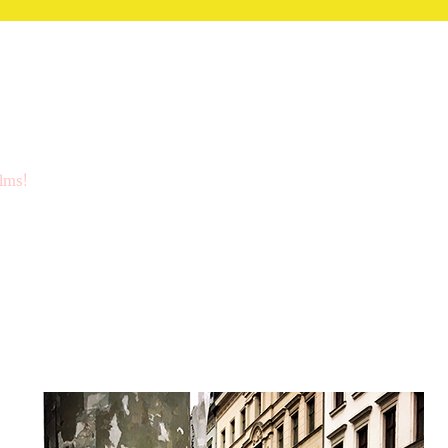
ilms!