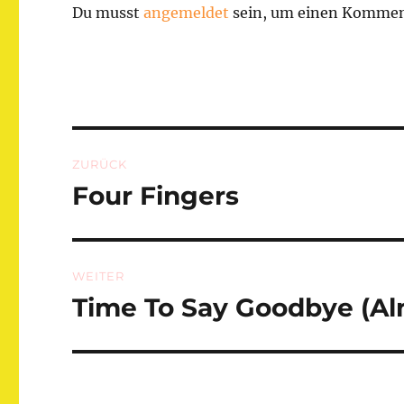
Du musst
angemeldet
sein, um einen Kommen
Beitragsnavigation
ZURÜCK
Four Fingers
Vorheriger
Beitrag:
WEITER
Time To Say Goodbye (Al
Nächster
Beitrag: