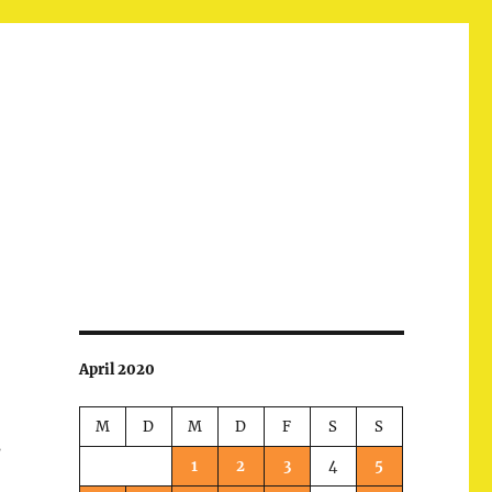
April 2020
M
D
M
D
F
S
S
s
1
2
3
4
5