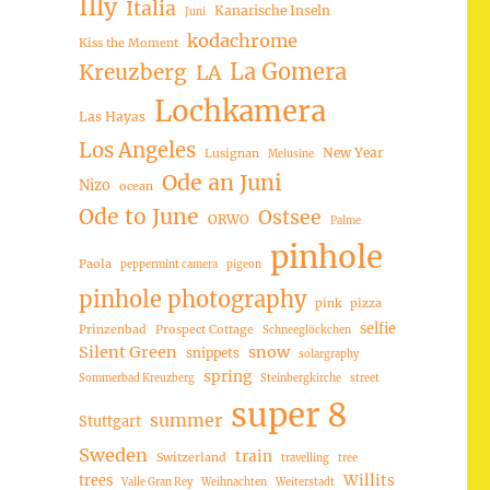
Illy
Italia
Kanarische Inseln
Juni
kodachrome
Kiss the Moment
La Gomera
Kreuzberg
LA
Lochkamera
Las Hayas
Los Angeles
New Year
Lusignan
Melusine
Ode an Juni
Nizo
ocean
Ode to June
Ostsee
ORWO
Palme
pinhole
Paola
peppermint camera
pigeon
pinhole photography
pink
pizza
selfie
Prinzenbad
Prospect Cottage
Schneeglöckchen
Silent Green
snow
snippets
solargraphy
spring
Sommerbad Kreuzberg
Steinbergkirche
street
super 8
summer
Stuttgart
Sweden
train
Switzerland
travelling
tree
trees
Willits
Valle Gran Rey
Weihnachten
Weiterstadt