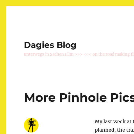
Dagies Blog
unterwegs in Sachen Film >>> <<< on the road making f
More Pinhole Pic
My last week at 
planned, the tra