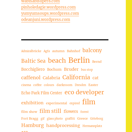
wabisabisuper8.com
pinholedagie.wordpress.com
yumyumsoups.wordpress.com
odeanjuni.wordpress.com
balcony
autumn
Bahnhof
Admiralbrücke
Agfa
Berlin
beach
Baltic Sea
Bernd
Bruder
Bocchigliero
Bochum
bus stop
California
caffenol
Calabria
cat
darkroom
Easter
cinema
coffee
colours
Dresden
eco developer
Echo Park Film Center
film
exhibition
experimental
expired
film still
flowers
film show
forest
Fort Bragg
Greece
gif
glass photo
graffiti
Göteborg
Hamburg
handprocessing
Hermannplatz