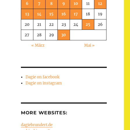
6
7
8
9
10
11
12
13
14
15
16
17
18
19
20
21
22
23
24
25
26
27
28
29
30
« März
Mai »
Dagie on facebook
Dagie on instagram
MORE WEBSITES:
dagiebrundert.de