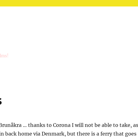
ilms!
s
Brunåkra … thanks to Corona I will not be able to take, a
in back home via Denmark, but there is a ferry that goes