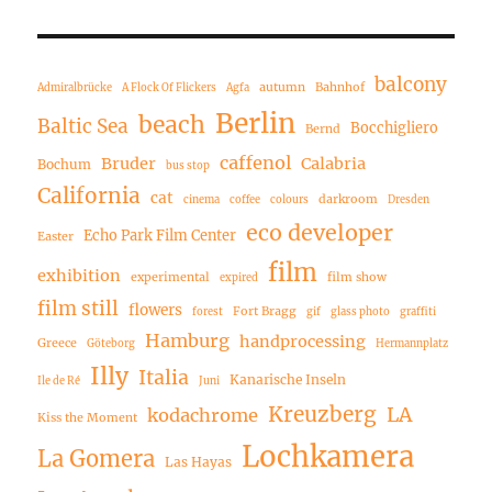
balcony
autumn
Bahnhof
Admiralbrücke
A Flock Of Flickers
Agfa
Berlin
beach
Baltic Sea
Bocchigliero
Bernd
caffenol
Bruder
Calabria
Bochum
bus stop
California
cat
darkroom
cinema
coffee
colours
Dresden
eco developer
Echo Park Film Center
Easter
film
exhibition
experimental
film show
expired
film still
flowers
Fort Bragg
forest
gif
glass photo
graffiti
Hamburg
handprocessing
Greece
Göteborg
Hermannplatz
Illy
Italia
Kanarische Inseln
Ile de Ré
Juni
Kreuzberg
LA
kodachrome
Kiss the Moment
Lochkamera
La Gomera
Las Hayas