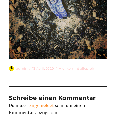
Autor
Veröffentlicht
Kategorien
admin
13 April, 2020
Hier kommt alles rein!
am
Schreibe einen Kommentar
Du musst
angemeldet
sein, um einen
Kommentar abzugeben.