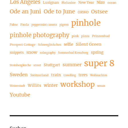
Los Angeles
Nizo
Lusignan
New Year
Melusine
ocean
Ode an Juni
Ode to June
Ostsee
ORWO
pinhole
Paola
Palme
peppermint camera
pigeon
pinhole photography
pink
pizza
Prinzenbad
Silent Green
selfie
Prospect Cottage
Schneeglöckchen
snow
spring
snippets
solargraphy
Sommerbad Kreuzberg
super 8
summer
Stuttgart
Steinbergkirche
street
Sweden
train
trees
Switzerland
travelling
Weihnachten
workshop
winter
Willits
xmas
Weiterstadt
Youtube