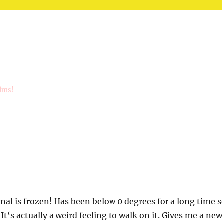
ilms!
l is frozen! Has been below 0 degrees for a long time s
. It‘s actually a weird feeling to walk on it. Gives me a new