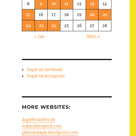
8
9
10
11
12
13
14
15
16
17
18
19
20
21
22
23
24
25
26
27
28
« Jan.
März »
Dagie on facebook
Dagie on instagram
MORE WEBSITES:
dagiebrundert.de
wabisabisuper8.com
pinholedagie.wordpress.com