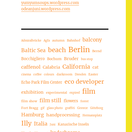
yumyumsoups.wordpress.com
odeanjuni.wordpress.com
balcony
autumn
Bahnhof
Admiralbrücke
Agfa
Berlin
beach
Baltic Sea
Bernd
Bruder
Bocchigliero
Bochum
bus stop
California
caffenol
Calabria
cat
darkroom
Easter
cinema
coffee
colours
Dresden
eco developer
Echo Park Film Center
film
exhibition
experimental
expired
film still
flowers
film show
forest
Fort Bragg
Greece
gif
glass photo
graffiti
Göteborg
Hamburg
handprocessing
Hermannplatz
Illy
Italia
Kanarische Inseln
Juni