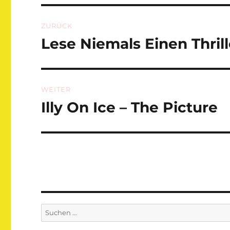
Beitragsnavigation
ZURÜCK
Lese Niemals Einen Thrille
Vorheriger
Beitrag:
WEITER
Illy On Ice – The Picture
Nächster
Beitrag:
Suchen
nach: