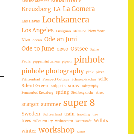
kodachrome
Kiss the Moment
La Gomera
Kreuzberg
LA
Lochkamera
Las Hayas
Los Angeles
New Year
Lusignan
Melusine
Ode an Juni
Nizo
ocean
Ode to June
Ostsee
ORWO
Palme
pinhole
Paola
peppermint camera
pigeon
pinhole photography
pink
pizza
selfie
Prinzenbad
Prospect Cottage
Schneeglöckchen
Silent Green
snow
snippets
solargraphy
spring
Sommerbad Kreuzberg
Steinbergkirche
street
super 8
summer
Stuttgart
Sweden
train
Switzerland
travelling
tree
trees
Willits
Valle Gran Rey
Weihnachten
Weiterstadt
workshop
winter
xmas