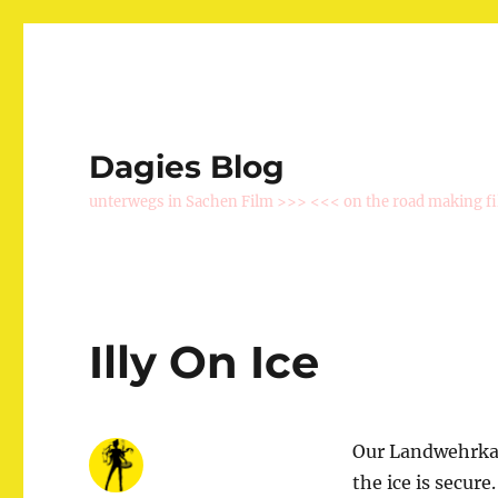
Dagies Blog
unterwegs in Sachen Film >>> <<< on the road making f
Illy On Ice
Our Landwehrkana
the ice is secure