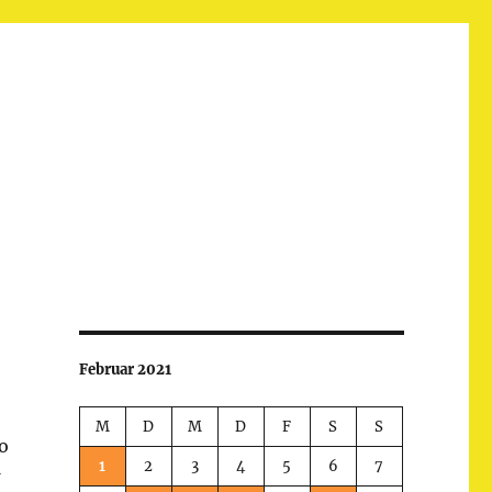
Februar 2021
M
D
M
D
F
S
S
o
1
2
3
4
5
6
7