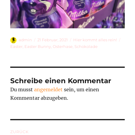
Autor
Veröffentlicht
Kategorien
Schla
admin
21 Februar, 2021
Hier kommt alles rein!
am
Easter
,
Easter Bunny
,
Osterhase
,
Schokolade
Schreibe einen Kommentar
Du musst
angemeldet
sein, um einen
Kommentar abzugeben.
Beitragsnavigation
ZURÜCK