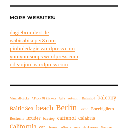
MORE WEBSITES:
dagiebrundert.de
wabisabisuper8.com
pinholedagie.wordpress.com
yumyumsoups.wordpress.com
odeanjuni.wordpress.com
balcony
autumn
Bahnhof
Admiralbrücke
A Flock Of Flickers
Agfa
Berlin
beach
Baltic Sea
Bocchigliero
Bernd
caffenol
Bruder
Calabria
Bochum
bus stop
California
cat
darkroom
cinema
coffee
colours
Dresden