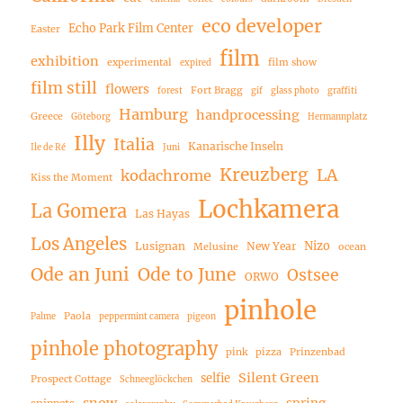
eco developer
Echo Park Film Center
Easter
film
exhibition
experimental
film show
expired
film still
flowers
Fort Bragg
forest
gif
glass photo
graffiti
Hamburg
handprocessing
Greece
Göteborg
Hermannplatz
Illy
Italia
Kanarische Inseln
Ile de Ré
Juni
Kreuzberg
LA
kodachrome
Kiss the Moment
Lochkamera
La Gomera
Las Hayas
Los Angeles
Nizo
Lusignan
New Year
Melusine
ocean
Ode an Juni
Ode to June
Ostsee
ORWO
pinhole
Paola
Palme
peppermint camera
pigeon
pinhole photography
pink
pizza
Prinzenbad
Silent Green
selfie
Prospect Cottage
Schneeglöckchen
snow