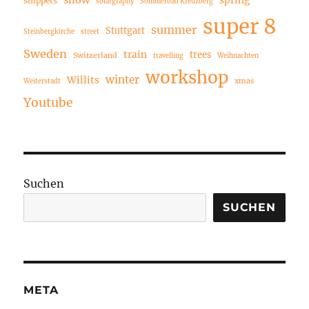
spring
snippets
solargraphy
Sommerbad Kreuzberg
super 8
summer
Stuttgart
Steinbergkirche
street
Sweden
train
trees
Switzerland
travelling
Weihnachten
workshop
winter
Willits
xmas
Weiterstadt
Youtube
Suchen
SUCHEN
META