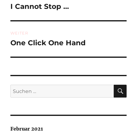
I Cannot Stop …
Vorheriger
Beitrag:
WEITER
One Click One Hand
Nächster
Beitrag:
SU
Suchen
nach:
Februar 2021