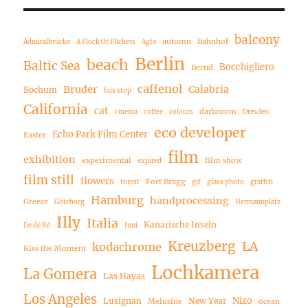
balcony
autumn
Bahnhof
Admiralbrücke
A Flock Of Flickers
Agfa
Berlin
beach
Baltic Sea
Bocchigliero
Bernd
caffenol
Bruder
Calabria
Bochum
bus stop
California
cat
darkroom
cinema
coffee
colours
Dresden
eco developer
Echo Park Film Center
Easter
film
exhibition
experimental
film show
expired
film still
flowers
Fort Bragg
forest
gif
glass photo
graffiti
Hamburg
handprocessing
Greece
Göteborg
Hermannplatz
Illy
Italia
Kanarische Inseln
Ile de Ré
Juni
Kreuzberg
LA
kodachrome
Kiss the Moment
Lochkamera
La Gomera
Las Hayas
Los Angeles
Nizo
Lusignan
New Year
Melusine
ocean