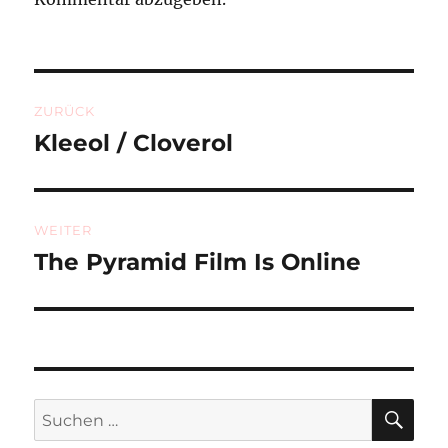
Beitragsnavigation
ZURÜCK
Kleeol / Cloverol
Vorheriger
Beitrag:
WEITER
The Pyramid Film Is Online
Nächster
Beitrag:
SU
Suchen
nach: