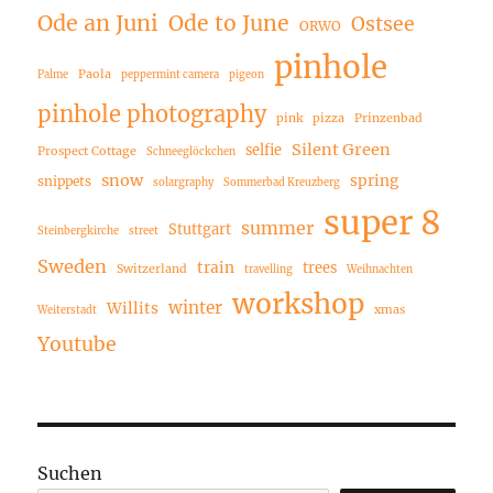
Ode an Juni
Ode to June
Ostsee
ORWO
pinhole
Paola
Palme
peppermint camera
pigeon
pinhole photography
pink
pizza
Prinzenbad
Silent Green
selfie
Prospect Cottage
Schneeglöckchen
snow
spring
snippets
solargraphy
Sommerbad Kreuzberg
super 8
summer
Stuttgart
Steinbergkirche
street
Sweden
train
trees
Switzerland
travelling
Weihnachten
workshop
winter
Willits
xmas
Weiterstadt
Youtube
Suchen