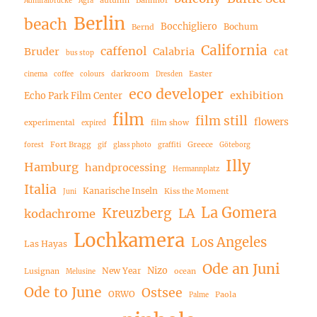
Admiralbrücke
Agfa
Berlin
beach
Bocchigliero
Bochum
Bernd
California
caffenol
Bruder
Calabria
cat
bus stop
darkroom
Easter
cinema
coffee
colours
Dresden
eco developer
exhibition
Echo Park Film Center
film
film still
flowers
experimental
film show
expired
Fort Bragg
Greece
forest
gif
glass photo
graffiti
Göteborg
Illy
Hamburg
handprocessing
Hermannplatz
Italia
Kanarische Inseln
Kiss the Moment
Juni
La Gomera
Kreuzberg
LA
kodachrome
Lochkamera
Los Angeles
Las Hayas
Ode an Juni
Nizo
New Year
Lusignan
ocean
Melusine
Ode to June
Ostsee
ORWO
Paola
Palme