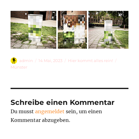
Autor
Veröffentlicht
Kategorien
Schlagwör
admin
14 Mai, 2023
Hier kommt alles rein!
am
Münster
Schreibe einen Kommentar
Du musst
angemeldet
sein, um einen
Kommentar abzugeben.