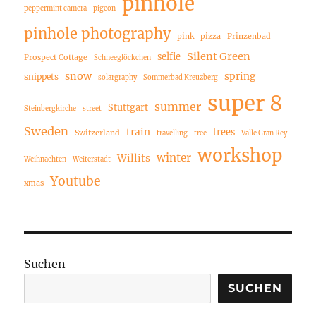
pinhole
peppermint camera
pigeon
pinhole photography
pink
pizza
Prinzenbad
Silent Green
selfie
Prospect Cottage
Schneeglöckchen
snow
spring
snippets
solargraphy
Sommerbad Kreuzberg
super 8
summer
Stuttgart
Steinbergkirche
street
Sweden
train
trees
Switzerland
travelling
tree
Valle Gran Rey
workshop
winter
Willits
Weihnachten
Weiterstadt
Youtube
xmas
Suchen
SUCHEN