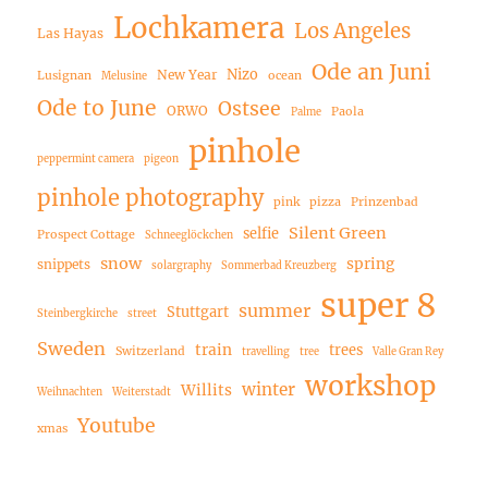
Lochkamera
Los Angeles
Las Hayas
Ode an Juni
Nizo
New Year
Lusignan
ocean
Melusine
Ode to June
Ostsee
ORWO
Paola
Palme
pinhole
peppermint camera
pigeon
pinhole photography
pink
pizza
Prinzenbad
Silent Green
selfie
Prospect Cottage
Schneeglöckchen
snow
spring
snippets
solargraphy
Sommerbad Kreuzberg
super 8
summer
Stuttgart
Steinbergkirche
street
Sweden
train
trees
Switzerland
travelling
tree
Valle Gran Rey
workshop
winter
Willits
Weihnachten
Weiterstadt
Youtube
xmas