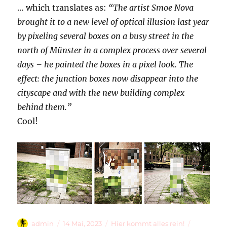
… which translates as:
“The artist Smoe Nova
brought it to a new level of optical illusion last year
by pixeling several boxes on a busy street in the
north of Münster in a complex process over several
days – he painted the boxes in a pixel look. The
effect: the junction boxes now disappear into the
cityscape and with the new building complex
behind them.”
Cool!
Autor
Veröffentlicht
Kategorien
Schlagwör
admin
14 Mai, 2023
Hier kommt alles rein!