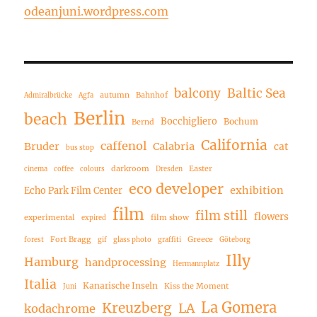
odeanjuni.wordpress.com
balcony
Baltic Sea
autumn
Bahnhof
Admiralbrücke
Agfa
Berlin
beach
Bocchigliero
Bochum
Bernd
California
caffenol
Bruder
Calabria
cat
bus stop
darkroom
Easter
cinema
coffee
colours
Dresden
eco developer
exhibition
Echo Park Film Center
film
film still
flowers
experimental
film show
expired
Fort Bragg
Greece
forest
gif
glass photo
graffiti
Göteborg
Illy
Hamburg
handprocessing
Hermannplatz
Italia
Kanarische Inseln
Kiss the Moment
Juni
La Gomera
Kreuzberg
LA
kodachrome