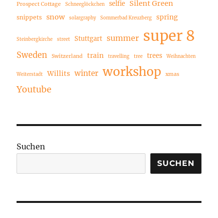
Silent Green
selfie
Prospect Cottage
Schneeglöckchen
snow
spring
snippets
solargraphy
Sommerbad Kreuzberg
super 8
summer
Stuttgart
Steinbergkirche
street
Sweden
train
trees
Switzerland
travelling
tree
Weihnachten
workshop
winter
Willits
xmas
Weiterstadt
Youtube
Suchen
SUCHEN