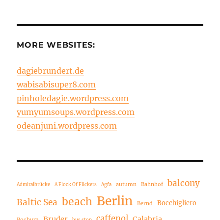
MORE WEBSITES:
dagiebrundert.de
wabisabisuper8.com
pinholedagie.wordpress.com
yumyumsoups.wordpress.com
odeanjuni.wordpress.com
balcony
autumn
Bahnhof
Admiralbrücke
A Flock Of Flickers
Agfa
Berlin
beach
Baltic Sea
Bocchigliero
Bernd
caffenol
Bruder
Calabria
Bochum
bus stop