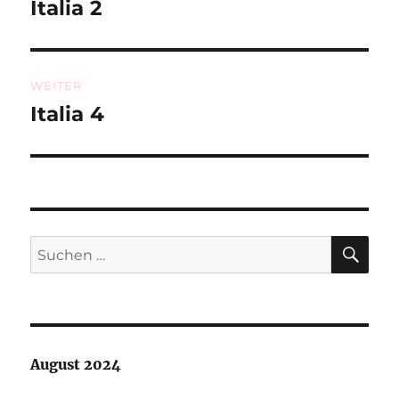
Italia 2
Vorheriger
Beitrag:
WEITER
Italia 4
Nächster
Beitrag:
SU
Suchen
nach:
August 2024