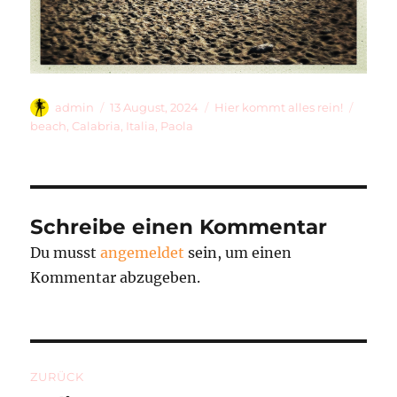
Autor
Veröffentlicht
Kategorien
Schlag
admin
13 August, 2024
Hier kommt alles rein!
am
beach
,
Calabria
,
Italia
,
Paola
Schreibe einen Kommentar
Du musst
angemeldet
sein, um einen
Kommentar abzugeben.
Beitragsnavigation
ZURÜCK