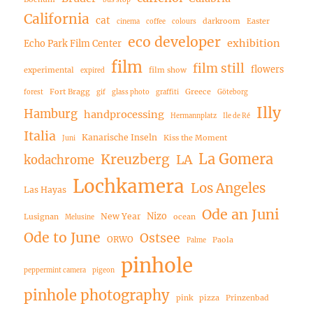
California
cat
darkroom
Easter
cinema
coffee
colours
eco developer
exhibition
Echo Park Film Center
film
film still
flowers
experimental
film show
expired
Fort Bragg
Greece
forest
gif
glass photo
graffiti
Göteborg
Illy
Hamburg
handprocessing
Hermannplatz
Ile de Ré
Italia
Kanarische Inseln
Kiss the Moment
Juni
La Gomera
Kreuzberg
LA
kodachrome
Lochkamera
Los Angeles
Las Hayas
Ode an Juni
Nizo
New Year
Lusignan
ocean
Melusine
Ode to June
Ostsee
ORWO
Paola
Palme
pinhole
peppermint camera
pigeon
pinhole photography
pink
pizza
Prinzenbad