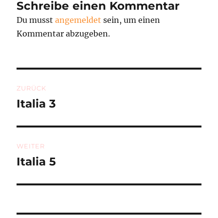
Schreibe einen Kommentar
Du musst
angemeldet
sein, um einen
Kommentar abzugeben.
Beitragsnavigation
ZURÜCK
Italia 3
Vorheriger
Beitrag:
WEITER
Italia 5
Nächster
Beitrag: