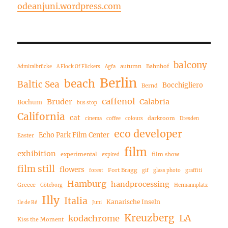
odeanjuni.wordpress.com
balcony
autumn
Bahnhof
Admiralbrücke
A Flock Of Flickers
Agfa
Berlin
beach
Baltic Sea
Bocchigliero
Bernd
caffenol
Bruder
Calabria
Bochum
bus stop
California
cat
darkroom
cinema
coffee
colours
Dresden
eco developer
Echo Park Film Center
Easter
film
exhibition
experimental
film show
expired
film still
flowers
Fort Bragg
forest
gif
glass photo
graffiti
Hamburg
handprocessing
Greece
Göteborg
Hermannplatz
Illy
Italia
Kanarische Inseln
Ile de Ré
Juni
Kreuzberg
LA
kodachrome
Kiss the Moment