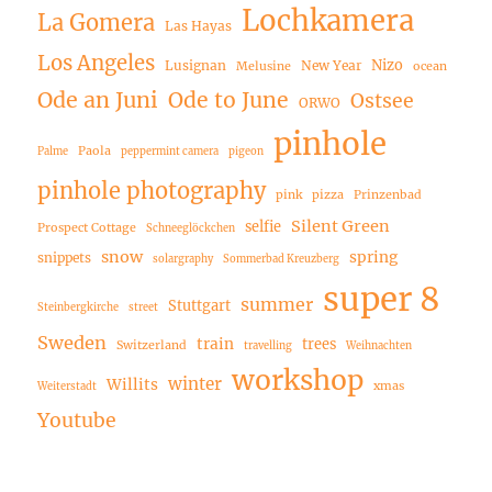
Lochkamera
La Gomera
Las Hayas
Los Angeles
Nizo
Lusignan
New Year
Melusine
ocean
Ode an Juni
Ode to June
Ostsee
ORWO
pinhole
Paola
Palme
peppermint camera
pigeon
pinhole photography
pink
pizza
Prinzenbad
Silent Green
selfie
Prospect Cottage
Schneeglöckchen
snow
spring
snippets
solargraphy
Sommerbad Kreuzberg
super 8
summer
Stuttgart
Steinbergkirche
street
Sweden
train
trees
Switzerland
travelling
Weihnachten
workshop
winter
Willits
xmas
Weiterstadt
Youtube