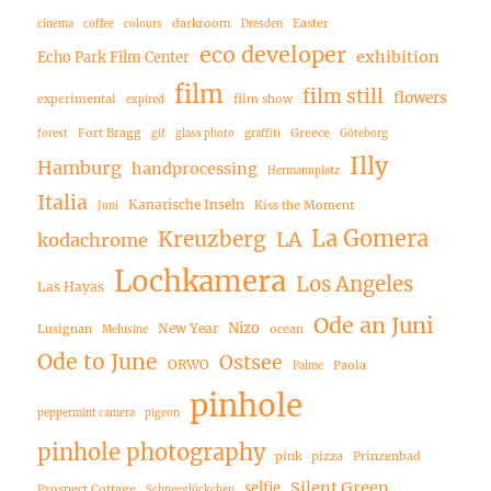
darkroom
Easter
cinema
coffee
colours
Dresden
eco developer
exhibition
Echo Park Film Center
film
film still
flowers
experimental
film show
expired
Fort Bragg
Greece
forest
gif
glass photo
graffiti
Göteborg
Illy
Hamburg
handprocessing
Hermannplatz
Italia
Kanarische Inseln
Kiss the Moment
Juni
La Gomera
Kreuzberg
LA
kodachrome
Lochkamera
Los Angeles
Las Hayas
Ode an Juni
Nizo
New Year
Lusignan
ocean
Melusine
Ode to June
Ostsee
ORWO
Paola
Palme
pinhole
peppermint camera
pigeon
pinhole photography
pink
pizza
Prinzenbad
Silent Green
selfie
Prospect Cottage
Schneeglöckchen