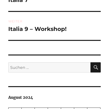
Beitrag:
WEITER
Italia 9 – Workshop!
Nächster
Beitrag:
SU
Suchen
nach:
August 2024