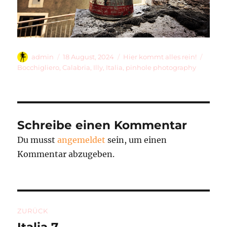
Autor
Veröffentlicht
Kategorien
Schla
admin
18 August, 2024
Hier kommt alles rein!
am
Bocchigliero
,
Calabria
,
Illy
,
Italia
,
pinhole photography
Schreibe einen Kommentar
Du musst
angemeldet
sein, um einen
Kommentar abzugeben.
Beitragsnavigation
ZURÜCK
Italia 7
Vorheriger