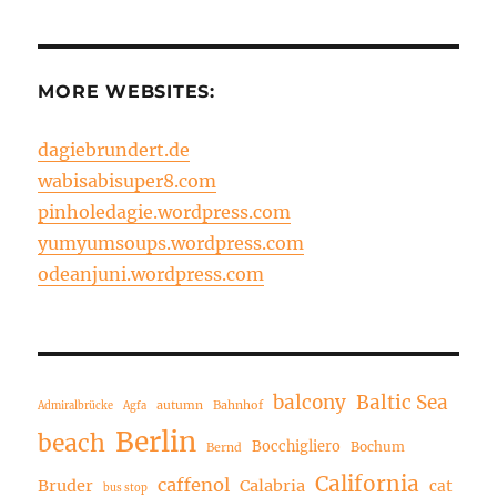
MORE WEBSITES:
dagiebrundert.de
wabisabisuper8.com
pinholedagie.wordpress.com
yumyumsoups.wordpress.com
odeanjuni.wordpress.com
balcony
Baltic Sea
autumn
Bahnhof
Admiralbrücke
Agfa
Berlin
beach
Bocchigliero
Bochum
Bernd
California
caffenol
Bruder
Calabria
cat
bus stop