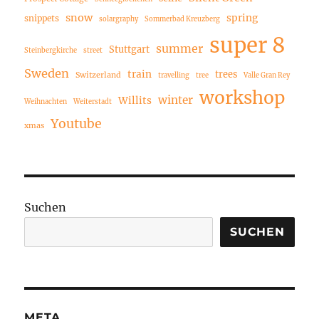
snow
spring
snippets
solargraphy
Sommerbad Kreuzberg
super 8
summer
Stuttgart
Steinbergkirche
street
Sweden
train
trees
Switzerland
travelling
tree
Valle Gran Rey
workshop
winter
Willits
Weihnachten
Weiterstadt
Youtube
xmas
Suchen
SUCHEN
META