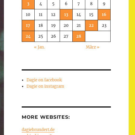
3
4
5
6
7
8
9
10
11
12
13
14
15
16
17
18
19
20
21
22
23
24
25
26
27
28
« Jan.
März »
Dagie on facebook
Dagie on instagram
MORE WEBSITES:
dagiebrundert.de