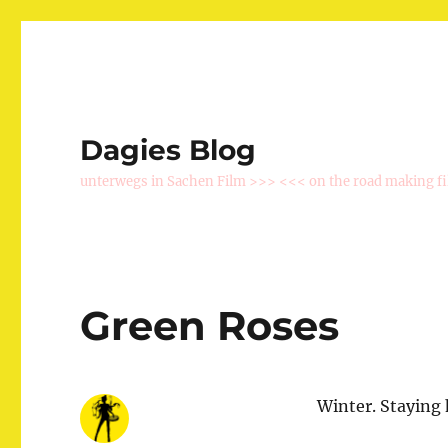
Dagies Blog
unterwegs in Sachen Film >>> <<< on the road making f
Green Roses
Winter. Staying 