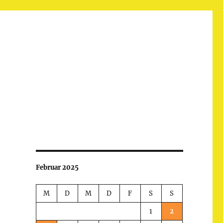
Februar 2025
M
D
M
D
F
S
S
1
2