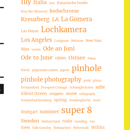
Illy
Italia
Kanarische Inseln
Juni
kodachrome
Kiss the Moment
La Gomera
Kreuzberg
LA
Lochkamera
Las Hayas
Los Angeles
New Year
Lusignan
Melusine
Ode an Juni
Nizo
ocean
Ode to June
Ostsee
ORWO
Palme
pinhole
Paola
peppermint camera
pigeon
pinhole photography
pink
pizza
SUCHEN
selfie
Prinzenbad
Prospect Cottage
Schneeglöckchen
Silent Green
snow
snippets
solargraphy
spring
Sommerbad Kreuzberg
Steinbergkirche
street
super 8
summer
Stuttgart
Sweden
train
Switzerland
travelling
tree
trees
Willits
Valle Gran Rey
Weihnachten
Weiterstadt