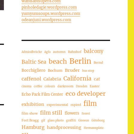
wabisabisuper8.com
pinholedagie.wordpress.com
yumyumsoups.wordpress.com
odeanjuni.wordpress.com
balcony
autumn
Bahnhof
Admiralbrücke
Agfa
Berlin
beach
Baltic Sea
Bernd
Bruder
Bocchigliero
Bochum
bus stop
California
caffenol
Calabria
cat
darkroom
Easter
cinema
coffee
colours
Dresden
eco developer
Echo Park Film Center
film
exhibition
experimental
expired
film still
flowers
film show
forest
Fort Bragg
Greece
gif
glass photo
graffiti
Göteborg
Hamburg
handprocessing
Hermannplatz