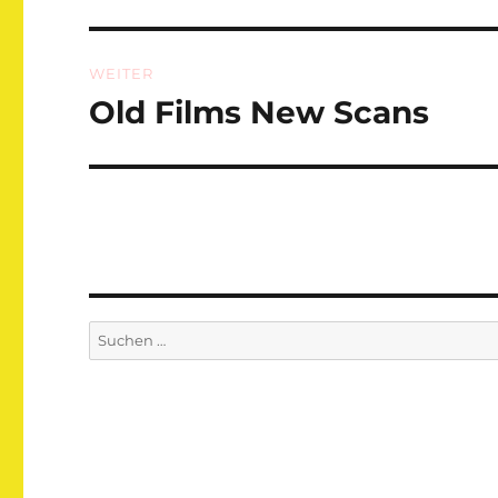
Beitrag:
WEITER
Old Films New Scans
Nächster
Beitrag:
Suchen
nach: