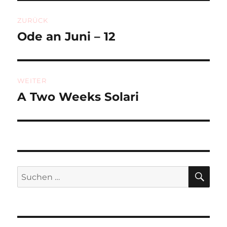
Beitragsnavigation
ZURÜCK
Ode an Juni – 12
Vorheriger
Beitrag:
WEITER
A Two Weeks Solari
Nächster
Beitrag:
SU
Suchen
nach: