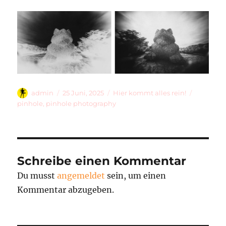
Autor
Veröffentlicht
Kategorien
Schlagwö
admin
25 Juni, 2025
Hier kommt alles rein!
am
pinhole
,
pinhole photography
Schreibe einen Kommentar
Du musst
angemeldet
sein, um einen
Kommentar abzugeben.