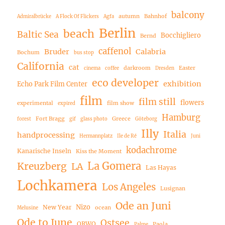
balcony
autumn
Bahnhof
Admiralbrücke
A Flock Of Flickers
Agfa
Berlin
beach
Baltic Sea
Bocchigliero
Bernd
caffenol
Bruder
Calabria
Bochum
bus stop
California
cat
darkroom
Easter
cinema
coffee
Dresden
eco developer
exhibition
Echo Park Film Center
film
film still
flowers
experimental
film show
expired
Hamburg
Fort Bragg
Greece
forest
gif
glass photo
Göteborg
Illy
Italia
handprocessing
Hermannplatz
Ile de Ré
Juni
kodachrome
Kanarische Inseln
Kiss the Moment
La Gomera
Kreuzberg
LA
Las Hayas
Lochkamera
Los Angeles
Lusignan
Ode an Juni
Nizo
New Year
ocean
Melusine
Ode to June
Ostsee
ORWO
Paola
Palme