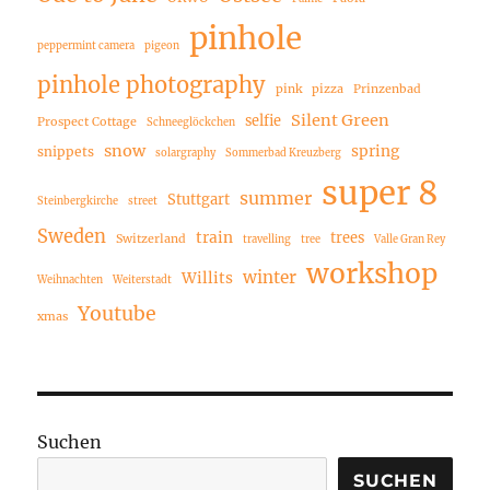
pinhole
peppermint camera
pigeon
pinhole photography
pink
pizza
Prinzenbad
Silent Green
selfie
Prospect Cottage
Schneeglöckchen
snow
spring
snippets
solargraphy
Sommerbad Kreuzberg
super 8
summer
Stuttgart
Steinbergkirche
street
Sweden
train
trees
Switzerland
travelling
tree
Valle Gran Rey
workshop
winter
Willits
Weihnachten
Weiterstadt
Youtube
xmas
Suchen
SUCHEN