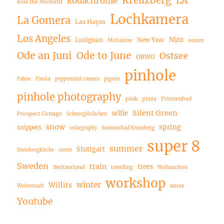
LA
kodachrome
Kiss the Moment
Lochkamera
La Gomera
Las Hayas
Los Angeles
Nizo
Lusignan
New Year
Melusine
ocean
Ode an Juni
Ode to June
Ostsee
ORWO
pinhole
Paola
Palme
peppermint camera
pigeon
pinhole photography
pink
pizza
Prinzenbad
Silent Green
selfie
Prospect Cottage
Schneeglöckchen
snow
spring
snippets
solargraphy
Sommerbad Kreuzberg
super 8
summer
Stuttgart
Steinbergkirche
street
Sweden
train
trees
Switzerland
travelling
Weihnachten
workshop
winter
Willits
xmas
Weiterstadt
Youtube