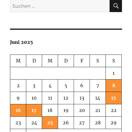
SU
Suchen
nach:
Juni 2025
M
D
M
D
F
S
S
1
2
3
4
5
6
7
8
9
10
11
12
13
14
15
16
17
18
19
20
21
22
23
24
25
26
27
28
29