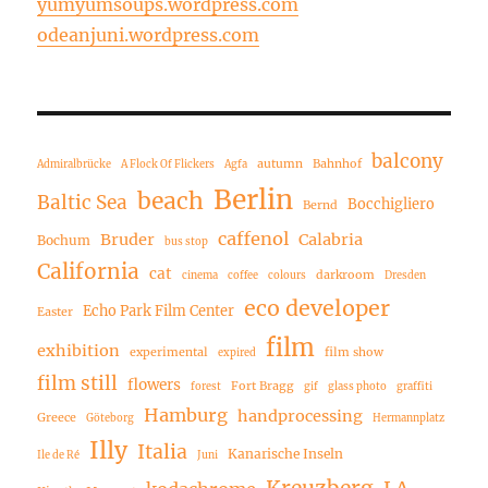
yumyumsoups.wordpress.com
odeanjuni.wordpress.com
balcony
autumn
Bahnhof
Admiralbrücke
A Flock Of Flickers
Agfa
Berlin
beach
Baltic Sea
Bocchigliero
Bernd
caffenol
Bruder
Calabria
Bochum
bus stop
California
cat
darkroom
cinema
coffee
colours
Dresden
eco developer
Echo Park Film Center
Easter
film
exhibition
experimental
film show
expired
film still
flowers
Fort Bragg
forest
gif
glass photo
graffiti
Hamburg
handprocessing
Greece
Göteborg
Hermannplatz
Illy
Italia
Kanarische Inseln
Ile de Ré
Juni
Kreuzberg