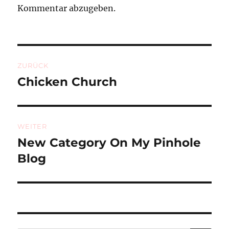
Kommentar abzugeben.
Beitragsnavigation
ZURÜCK
Chicken Church
Vorheriger
Beitrag:
WEITER
New Category On My Pinhole
Nächster
Beitrag:
Blog