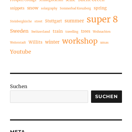
Schneeglöckchen
snow
spring
snippets
solargraphy
Sommerbad Kreuzberg
super 8
summer
Stuttgart
Steinbergkirche
street
Sweden
train
trees
Switzerland
travelling
Weihnachten
workshop
winter
Willits
xmas
Weiterstadt
Youtube
Suchen
SUCHEN
META