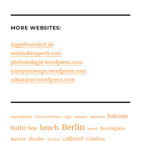
MORE WEBSITES:
dagiebrundert.de
wabisabisuper8.com
pinholedagie.wordpress.com
yumyumsoups.wordpress.com
odeanjuni.wordpress.com
balcony
autumn
Bahnhof
Admiralbrücke
A Flock Of Flickers
Agfa
Berlin
beach
Baltic Sea
Bocchigliero
Bernd
caffenol
Bruder
Calabria
Bochum
bus stop