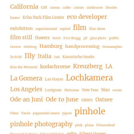
California
cat
darkroom
cinema
coffee
colours
Dresden
eco developer
Echo Park Film Center
Easter
film
exhibition
experimental
film show
expired
film still
flowers
Fort Bragg
forest
gif
glass photo
graffiti
Hamburg
handprocessing
Greece
Göteborg
Hermannplatz
Illy
Italia
Kanarische Inseln
Ile de Ré
Juni
Kreuzberg
LA
kodachrome
Kiss the Moment
Lochkamera
La Gomera
Las Hayas
Los Angeles
Nizo
Lusignan
New Year
Melusine
ocean
Ode an Juni
Ode to June
Ostsee
ORWO
pinhole
Paola
Palme
peppermint camera
pigeon
pinhole photography
pink
pizza
Prinzenbad
Silent Green
selfie
Prospect Cottage