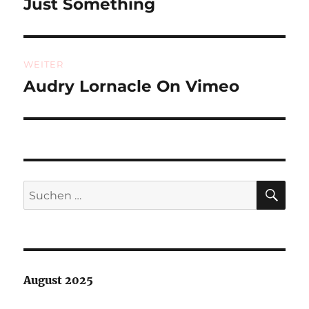
Just Something
Vorheriger
Beitrag:
WEITER
Audry Lornacle On Vimeo
Nächster
Beitrag:
SU
Suchen
nach:
August 2025