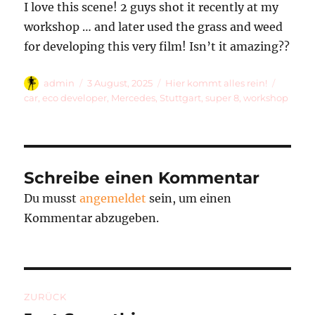
I love this scene! 2 guys shot it recently at my
workshop … and later used the grass and weed
for developing this very film! Isn’t it amazing??
Autor
Veröffentlicht
Kategorien
Schlag
admin
3 August, 2025
Hier kommt alles rein!
am
car
,
eco developer
,
Mercedes
,
Stuttgart
,
super 8
,
workshop
Schreibe einen Kommentar
Du musst
angemeldet
sein, um einen
Kommentar abzugeben.
Beitragsnavigation
ZURÜCK