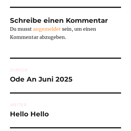
Schreibe einen Kommentar
Du musst
angemeldet
sein, um einen
Kommentar abzugeben.
Beitragsnavigation
ZURÜCK
Ode An Juni 2025
Vorheriger
Beitrag:
WEITER
Hello Hello
Nächster
Beitrag: