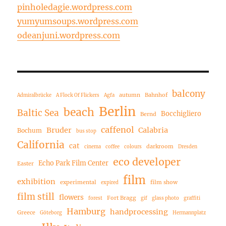
pinholedagie.wordpress.com
yumyumsoups.wordpress.com
odeanjuni.wordpress.com
balcony
autumn
Bahnhof
Admiralbrücke
A Flock Of Flickers
Agfa
Berlin
beach
Baltic Sea
Bocchigliero
Bernd
caffenol
Bruder
Calabria
Bochum
bus stop
California
cat
darkroom
cinema
coffee
colours
Dresden
eco developer
Echo Park Film Center
Easter
film
exhibition
experimental
film show
expired
film still
flowers
Fort Bragg
forest
gif
glass photo
graffiti
Hamburg
handprocessing
Greece
Göteborg
Hermannplatz