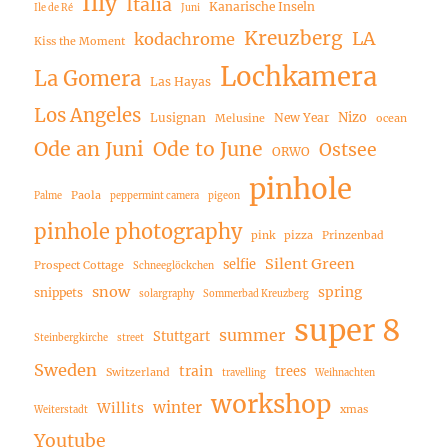
Illy
Italia
Kanarische Inseln
Ile de Ré
Juni
Kreuzberg
LA
kodachrome
Kiss the Moment
Lochkamera
La Gomera
Las Hayas
Los Angeles
Nizo
Lusignan
New Year
Melusine
ocean
Ode an Juni
Ode to June
Ostsee
ORWO
pinhole
Paola
Palme
peppermint camera
pigeon
pinhole photography
pink
pizza
Prinzenbad
Silent Green
selfie
Prospect Cottage
Schneeglöckchen
snow
spring
snippets
solargraphy
Sommerbad Kreuzberg
super 8
summer
Stuttgart
Steinbergkirche
street
Sweden
train
trees
Switzerland
travelling
Weihnachten
workshop
winter
Willits
xmas
Weiterstadt
Youtube