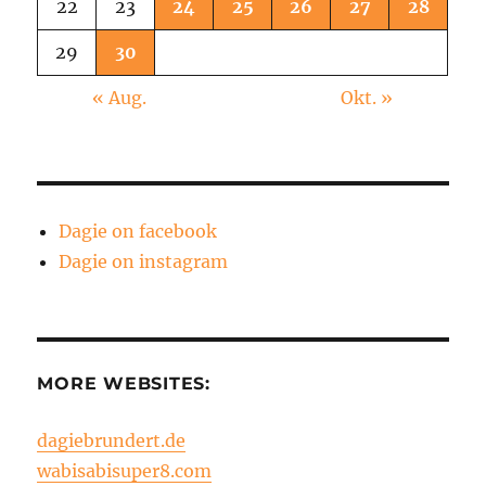
22
23
24
25
26
27
28
29
30
« Aug.
Okt. »
Dagie on facebook
Dagie on instagram
MORE WEBSITES:
dagiebrundert.de
wabisabisuper8.com