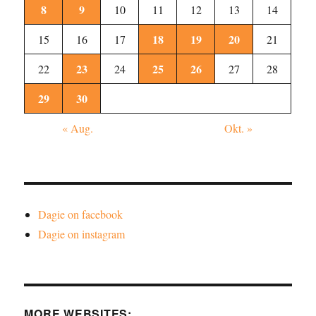
8
9
10
11
12
13
14
18
19
20
15
16
17
21
23
25
26
22
24
27
28
29
30
« Aug.
Okt. »
Dagie on facebook
Dagie on instagram
MORE WEBSITES: