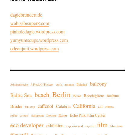
dagiebrundert.de
wabisabisuper8.com
pinholedagie.wordpress.com
yumyumsoups.wordpress.com
odeanjuni.wordpress.com
balcony
autumn
Bahnhof
Admiralbrücke
A Flock Of Flickers
Agfa
Berlin
beach
Baltic Sea
Bocchigliero
Bochum
Bernd
California
caffenol
Bruder
Calabria
cat
bus stop
cinema
Echo Park Film Center
darkroom
Easter
coffee
colours
Dresden
film
eco developer
exhibition
experimental
film show
expired
film still