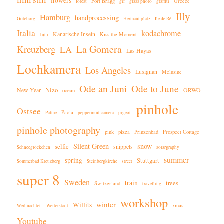
flowers
Fort Bragg
Greece
forest
gif
glass photo
graffiti
Illy
Hamburg
handprocessing
Göteborg
Hermannplatz
Ile de Ré
Italia
kodachrome
Kanarische Inseln
Kiss the Moment
Juni
La Gomera
Kreuzberg
LA
Las Hayas
Lochkamera
Los Angeles
Lusignan
Melusine
Ode an Juni
Ode to June
New Year
Nizo
ORWO
ocean
pinhole
Ostsee
Paola
Palme
peppermint camera
pigeon
pinhole photography
pink
pizza
Prinzenbad
Prospect Cottage
Silent Green
snow
selfie
snippets
Schneeglöckchen
solargraphy
summer
spring
Stuttgart
Sommerbad Kreuzberg
Steinbergkirche
street
super 8
Sweden
train
trees
Switzerland
travelling
workshop
winter
Willits
xmas
Weihnachten
Weiterstadt
Youtube