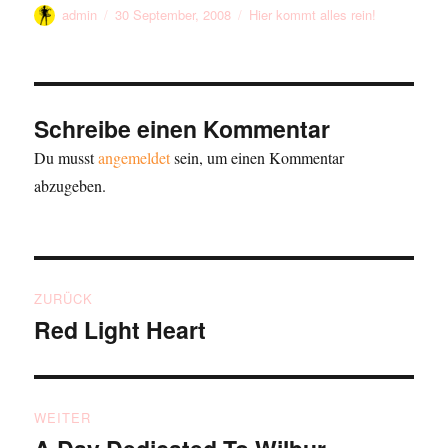
Autor
Veröffentlicht
Kategorien
admin
30 September, 2008
Hier kommt alles rein!
am
Schreibe einen Kommentar
Du musst
angemeldet
sein, um einen Kommentar
abzugeben.
Beitragsnavigation
ZURÜCK
Red Light Heart
Vorheriger
Beitrag:
WEITER
Nächster