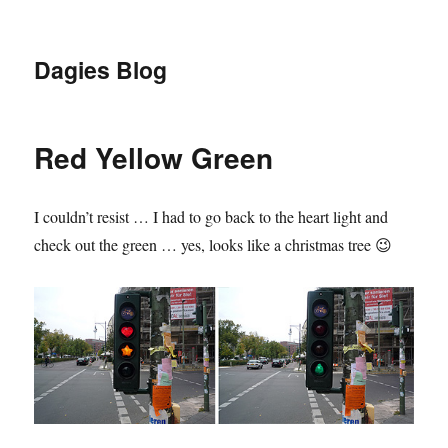
Dagies Blog
Red Yellow Green
I couldn’t resist … I had to go back to the heart light and
check out the green … yes, looks like a christmas tree 😉