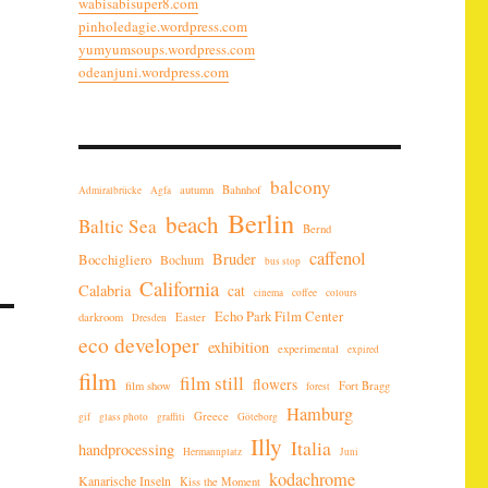
wabisabisuper8.com
pinholedagie.wordpress.com
yumyumsoups.wordpress.com
odeanjuni.wordpress.com
balcony
autumn
Bahnhof
Admiralbrücke
Agfa
Berlin
beach
Baltic Sea
Bernd
caffenol
Bruder
Bocchigliero
Bochum
bus stop
California
Calabria
cat
cinema
coffee
colours
Echo Park Film Center
darkroom
Easter
Dresden
eco developer
exhibition
experimental
expired
film
film still
flowers
film show
Fort Bragg
forest
Hamburg
Greece
gif
glass photo
graffiti
Göteborg
Illy
Italia
handprocessing
Hermannplatz
Juni
kodachrome
Kanarische Inseln
Kiss the Moment