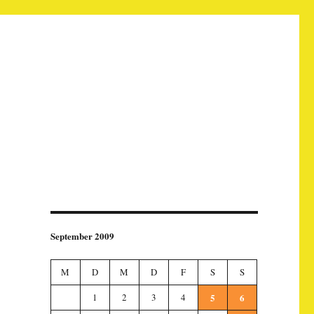
September 2009
M
D
M
D
F
S
S
1
2
3
4
5
6