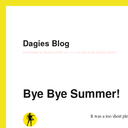
Dagies Blog
unterwegs in Sachen Film >>> <<< on the road making films!
Bye Bye Summer!
It was a too short pl