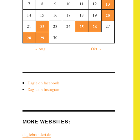
7
8
9
10
11
12
13
14
15
16
17
18
19
20
21
22
23
24
25
26
27
28
29
30
« Aug.
Okt. »
Dagie on facebook
Dagie on instagram
MORE WEBSITES:
dagiebrundert.de