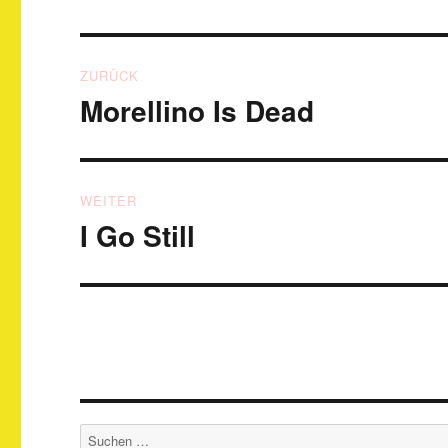
Beitragsnavigation
ZURÜCK
Morellino Is Dead
Vorheriger
Beitrag:
WEITER
I Go Still
Nächster
Beitrag:
Suchen