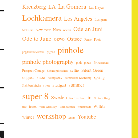
La Gomera
Kreuzberg
LA
Las Hayas
Lochkamera
Los Angeles
Lusignan
Ode an Juni
New Year
Nizo
ocean
Melusine
Ode to June
Ostsee
ORWO
Paola
Palme
pinhole
peppermint camera
pigeon
pinhole photography
pink
pizza
Prinzenbad
Silent Green
selfie
Prospect Cottage
Schneeglöckchen
snow
spring
snippets
solargraphy
Sommerbad Kreuzberg
summer
Stuttgart
Steinbergkirche
street
super 8
Sweden
train
Switzerland
travelling
Willits
trees
tree
Valle Gran Rey
Weihnachten
Weiterstadt
workshop
Youtube
winter
xmas
SUCHEN