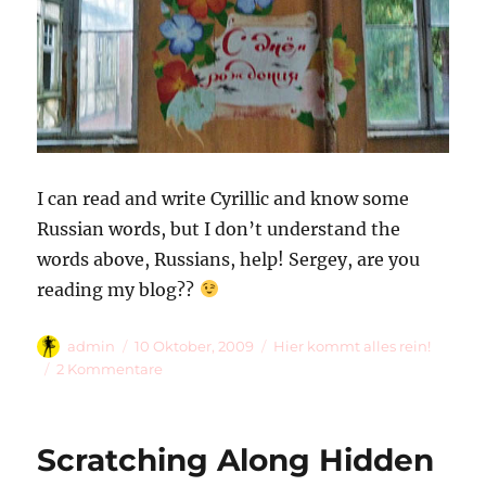
I can read and write Cyrillic and know some
Russian words, but I don’t understand the
words above, Russians, help! Sergey, are you
reading my blog??
Autor
Veröffentlicht
Kategorien
admin
10 Oktober, 2009
Hier kommt alles rein!
am
zu
2 Kommentare
Treasures
And
Words
Scratching Along Hidden