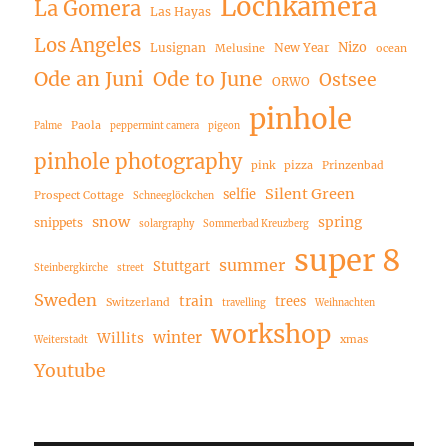
Lochkamera
La Gomera
Las Hayas
Los Angeles
Nizo
Lusignan
New Year
Melusine
ocean
Ode an Juni
Ode to June
Ostsee
ORWO
pinhole
Paola
Palme
peppermint camera
pigeon
pinhole photography
pink
pizza
Prinzenbad
Silent Green
selfie
Prospect Cottage
Schneeglöckchen
snow
spring
snippets
solargraphy
Sommerbad Kreuzberg
super 8
summer
Stuttgart
Steinbergkirche
street
Sweden
train
trees
Switzerland
travelling
Weihnachten
workshop
winter
Willits
xmas
Weiterstadt
Youtube