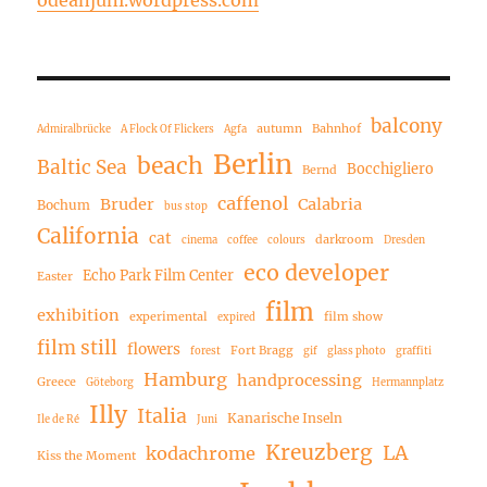
balcony
autumn
Bahnhof
Admiralbrücke
A Flock Of Flickers
Agfa
Berlin
beach
Baltic Sea
Bocchigliero
Bernd
caffenol
Bruder
Calabria
Bochum
bus stop
California
cat
darkroom
cinema
coffee
colours
Dresden
eco developer
Echo Park Film Center
Easter
film
exhibition
experimental
film show
expired
film still
flowers
Fort Bragg
forest
gif
glass photo
graffiti
Hamburg
handprocessing
Greece
Göteborg
Hermannplatz
Illy
Italia
Kanarische Inseln
Ile de Ré
Juni
Kreuzberg
LA
kodachrome
Kiss the Moment