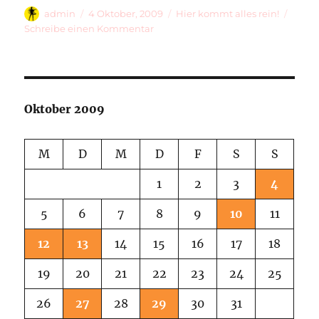
Autor
Veröffentlicht
Kategorien
admin
4 Oktober, 2009
Hier kommt alles rein!
am
zu
Schreibe einen Kommentar
Scratching
Along
Hidden
Places
And
Oktober 2009
Hearts
M
D
M
D
F
S
S
1
2
3
4
5
6
7
8
9
10
11
12
13
14
15
16
17
18
19
20
21
22
23
24
25
26
27
28
29
30
31