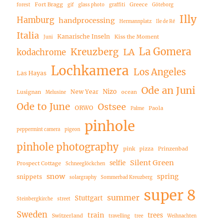
Fort Bragg
Greece
forest
gif
glass photo
graffiti
Göteborg
Illy
Hamburg
handprocessing
Hermannplatz
Ile de Ré
Italia
Kanarische Inseln
Kiss the Moment
Juni
La Gomera
Kreuzberg
LA
kodachrome
Lochkamera
Los Angeles
Las Hayas
Ode an Juni
Nizo
New Year
Lusignan
ocean
Melusine
Ode to June
Ostsee
ORWO
Paola
Palme
pinhole
peppermint camera
pigeon
pinhole photography
pink
pizza
Prinzenbad
Silent Green
selfie
Prospect Cottage
Schneeglöckchen
snow
spring
snippets
solargraphy
Sommerbad Kreuzberg
super 8
summer
Stuttgart
Steinbergkirche
street
Sweden
train
trees
Switzerland
travelling
tree
Weihnachten