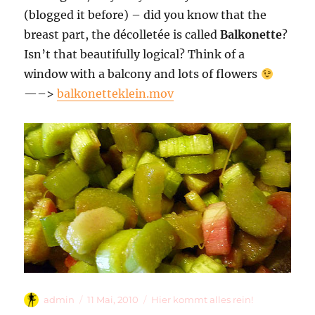
(blogged it before) – did you know that the
breast part, the décolletée is called
Balkonette
?
Isn’t that beautifully logical? Think of a
window with a balcony and lots of flowers
—–>
balkonetteklein.mov
Autor
Veröffentlicht
Kategorien
admin
11 Mai, 2010
Hier kommt alles rein!
am