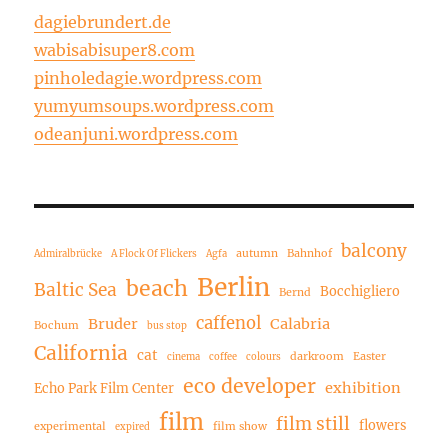
dagiebrundert.de
wabisabisuper8.com
pinholedagie.wordpress.com
yumyumsoups.wordpress.com
odeanjuni.wordpress.com
balcony
autumn
Bahnhof
Admiralbrücke
A Flock Of Flickers
Agfa
Berlin
beach
Baltic Sea
Bocchigliero
Bernd
caffenol
Bruder
Calabria
Bochum
bus stop
California
cat
darkroom
Easter
cinema
coffee
colours
eco developer
exhibition
Echo Park Film Center
film
film still
flowers
experimental
film show
expired