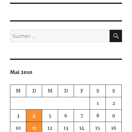
SU
Suchen
nach:
Mai 2010
M
D
M
D
F
S
S
1
2
3
4
5
6
7
8
9
10
11
12
13
14
15
16