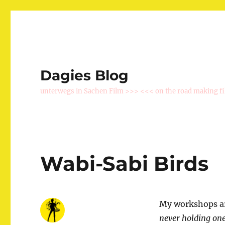
Dagies Blog
unterwegs in Sachen Film >>> <<< on the road making f
Wabi-Sabi Birds
My workshops a
never holding one