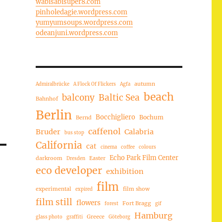
wabisabisuper8.com
pinholedagie.wordpress.com
yumyumsoups.wordpress.com
odeanjuni.wordpress.com
autumn
Admiralbrücke
A Flock Of Flickers
Agfa
beach
balcony
Baltic Sea
Bahnhof
Berlin
Bocchigliero
Bochum
Bernd
caffenol
Bruder
Calabria
bus stop
California
cat
cinema
coffee
colours
Echo Park Film Center
darkroom
Easter
Dresden
eco developer
exhibition
film
experimental
film show
expired
film still
flowers
Fort Bragg
forest
gif
Hamburg
Greece
glass photo
graffiti
Göteborg