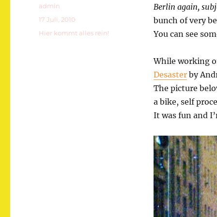
Autor
admin
Berlin again, subj
Veröffentlicht
17 Juli, 2010
bunch of very be
am
Kategorien
Hier kommt alles rein!
You can see som
While working on
Desaster
by Andr
The picture below
a bike, self proc
It was fun and I