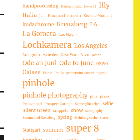
Illy
handprocessing
Hermannplatz
Ile de Ré
Italia
Kanarische Inseln
Kiss the Moment
Juni
Kreuzberg
LA
kodachrome
La Gomera
Las Hayas
Lochkamera
Los Angeles
Nizo
Lusignan
New Year
Melusine
ocean
Ode an Juni
Ode to June
ORWO
Ostsee
Paola
Palme
peppermint camera
pigeon
pinhole
pinhole photography
pink
pizza
selfie
Prinzenbad
Prospect Cottage
Schneeglöckchen
Silent Green
snow
snippets
solargraphy
spring
Sommerbad Kreuzberg
Steinbergkirche
street
super 8
summer
Stuttgart
SUCHEN
Sweden
trees