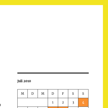
Juli 2010
M
D
M
D
F
S
S
1
2
3
4
n