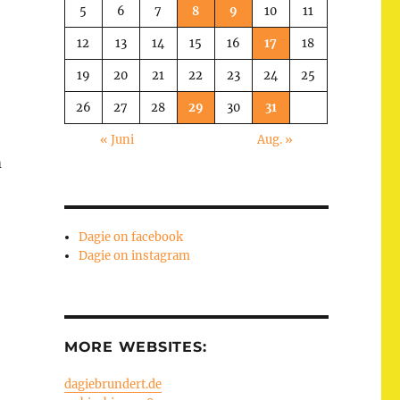
5
6
7
8
9
10
11
12
13
14
15
16
17
18
19
20
21
22
23
24
25
26
27
28
29
30
31
« Juni
Aug. »
m
Dagie on facebook
Dagie on instagram
MORE WEBSITES:
dagiebrundert.de