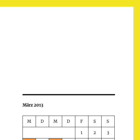
März 2013
M
D
M
D
F
S
S
1
2
3