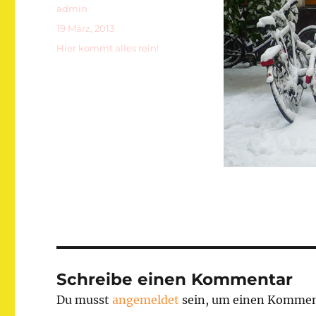
Autor
admin
Veröffentlicht
19 März, 2013
am
Kategorien
Hier kommt alles rein!
Schreibe einen Kommentar
Du musst
angemeldet
sein, um einen Kommen