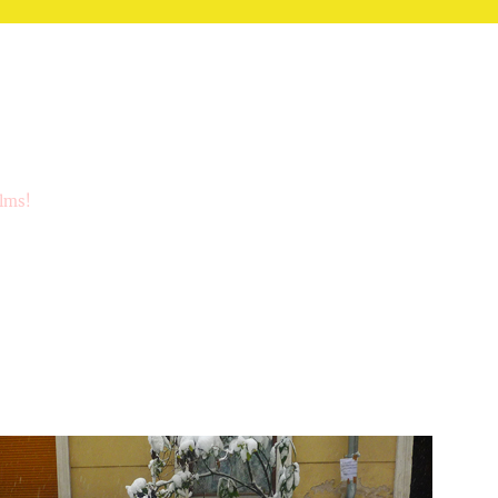
ilms!