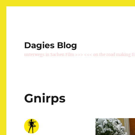
Dagies Blog
unterwegs in Sachen Film >>> <<< on the road making f
Gnirps