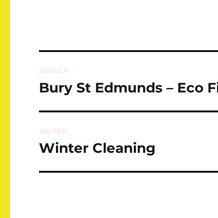
Beitragsnavigation
ZURÜCK
Bury St Edmunds – Eco F
Vorheriger
Beitrag:
WEITER
Winter Cleaning
Nächster
Beitrag: