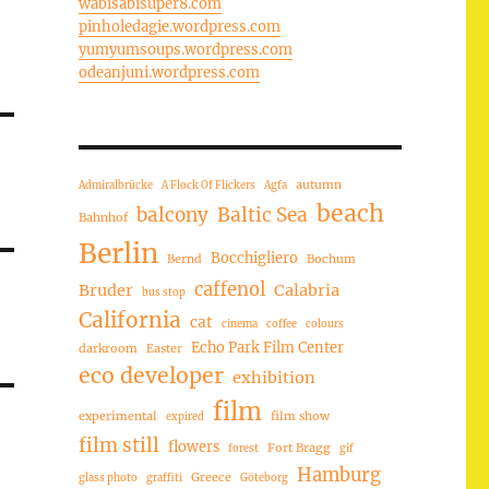
wabisabisuper8.com
pinholedagie.wordpress.com
yumyumsoups.wordpress.com
odeanjuni.wordpress.com
autumn
Admiralbrücke
A Flock Of Flickers
Agfa
beach
balcony
Baltic Sea
Bahnhof
Berlin
Bocchigliero
Bernd
Bochum
caffenol
Bruder
Calabria
bus stop
California
cat
cinema
coffee
colours
Echo Park Film Center
darkroom
Easter
eco developer
exhibition
film
experimental
film show
expired
film still
flowers
Fort Bragg
forest
gif
Hamburg
Greece
glass photo
graffiti
Göteborg