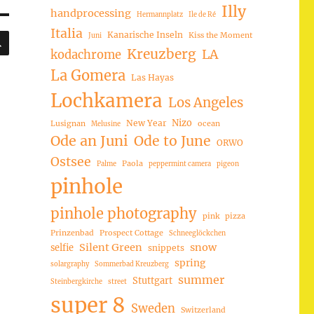
Illy
handprocessing
Hermannplatz
Ile de Ré
Italia
SUCHEN
Kanarische Inseln
Kiss the Moment
Juni
Kreuzberg
LA
kodachrome
La Gomera
Las Hayas
Lochkamera
Los Angeles
Nizo
New Year
Lusignan
ocean
Melusine
Ode an Juni
Ode to June
ORWO
Ostsee
Paola
Palme
peppermint camera
pigeon
pinhole
pinhole photography
pink
pizza
Prinzenbad
Prospect Cottage
Schneeglöckchen
Silent Green
snow
selfie
snippets
spring
solargraphy
Sommerbad Kreuzberg
summer
Stuttgart
Steinbergkirche
street
super 8
Sweden
Switzerland