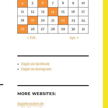
4
5
6
7
8
9
10
11
12
13
14
15
16
17
18
19
20
21
22
23
24
25
26
27
28
29
30
31
« Feb.
Apr. »
Dagie on facebook
Dagie on instagram
MORE WEBSITES:
dagiebrundert.de