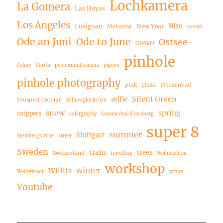
Lochkamera
La Gomera
Las Hayas
Los Angeles
Nizo
Lusignan
New Year
Melusine
ocean
Ode an Juni
Ode to June
Ostsee
ORWO
pinhole
Paola
Palme
peppermint camera
pigeon
pinhole photography
pink
pizza
Prinzenbad
Silent Green
selfie
Prospect Cottage
Schneeglöckchen
snow
spring
snippets
solargraphy
Sommerbad Kreuzberg
super 8
summer
Stuttgart
Steinbergkirche
street
Sweden
train
trees
Switzerland
travelling
Weihnachten
workshop
winter
Willits
xmas
Weiterstadt
Youtube