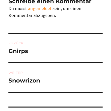
Schreibe einen Kommentar
Du musst
angemeldet
sein, um einen
Kommentar abzugeben.
Beitragsnavigation
ZURÜCK
Gnirps
Vorheriger
Beitrag:
WEITER
Snowrizon
Nächster
Beitrag: