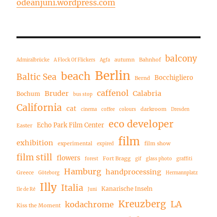
odeanjuni.wordpress.com
balcony
autumn
Bahnhof
Admiralbrücke
A Flock Of Flickers
Agfa
Berlin
beach
Baltic Sea
Bocchigliero
Bernd
caffenol
Bruder
Calabria
Bochum
bus stop
California
cat
darkroom
cinema
coffee
colours
Dresden
eco developer
Echo Park Film Center
Easter
film
exhibition
experimental
film show
expired
film still
flowers
Fort Bragg
forest
gif
glass photo
graffiti
Hamburg
handprocessing
Greece
Göteborg
Hermannplatz
Illy
Italia
Kanarische Inseln
Ile de Ré
Juni
Kreuzberg
LA
kodachrome
Kiss the Moment