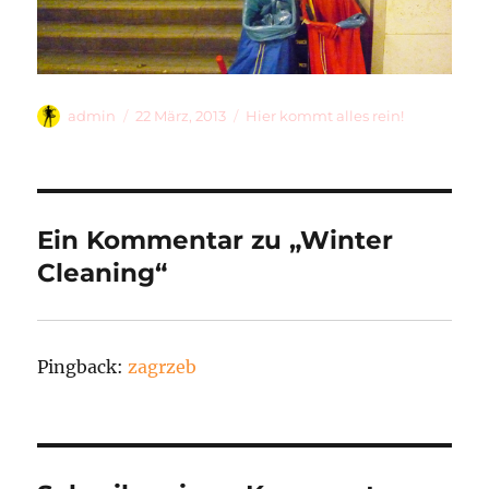
Autor
Veröffentlicht
Kategorien
admin
22 März, 2013
Hier kommt alles rein!
am
Ein Kommentar zu „Winter
Cleaning“
Pingback:
zagrzeb