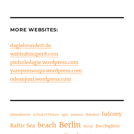
MORE WEBSITES:
dagiebrundert.de
wabisabisuper8.com
pinholedagie.wordpress.com
yumyumsoups.wordpress.com
odeanjuni.wordpress.com
balcony
autumn
Bahnhof
Admiralbrücke
A Flock Of Flickers
Agfa
Berlin
beach
Baltic Sea
Bocchigliero
Bernd