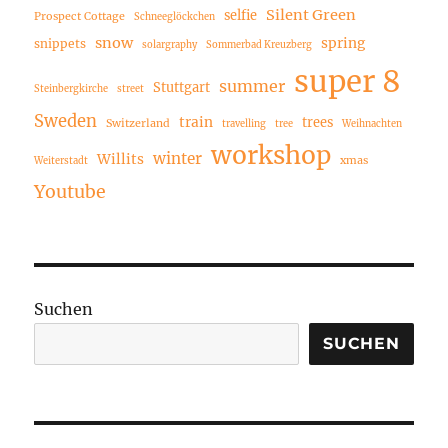
Silent Green
selfie
Prospect Cottage
Schneeglöckchen
snow
spring
snippets
solargraphy
Sommerbad Kreuzberg
super 8
summer
Stuttgart
Steinbergkirche
street
Sweden
train
trees
Switzerland
travelling
tree
Weihnachten
workshop
winter
Willits
xmas
Weiterstadt
Youtube
Suchen
SUCHEN