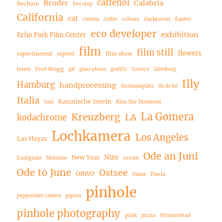
caffenol
Bruder
Calabria
Bochum
bus stop
California
cat
darkroom
Easter
cinema
coffee
colours
eco developer
exhibition
Echo Park Film Center
film
film still
flowers
experimental
film show
expired
Fort Bragg
Greece
forest
gif
glass photo
graffiti
Göteborg
Illy
Hamburg
handprocessing
Hermannplatz
Ile de Ré
Italia
Kanarische Inseln
Kiss the Moment
Juni
La Gomera
Kreuzberg
LA
kodachrome
Lochkamera
Los Angeles
Las Hayas
Ode an Juni
Nizo
New Year
Lusignan
ocean
Melusine
Ode to June
Ostsee
ORWO
Paola
Palme
pinhole
peppermint camera
pigeon
pinhole photography
pink
pizza
Prinzenbad