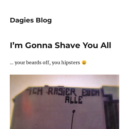
Dagies Blog
I’m Gonna Shave You All
… your beards off, you hipsters