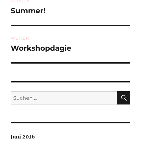
ZURÜCK
Summer!
Vorheriger
Beitrag:
WEITER
Workshopdagie
Nächster
Beitrag:
SU
Suchen
nach:
Juni 2016