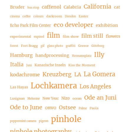
California
caffenol
Bruder
Calabria
cat
bus stop
darkroom
Easter
cinema
coffee
colours
Dresden
eco developer
exhibition
Echo Park Film Center
film
film still
flowers
experimental
film show
expired
Fort Bragg
Greece
forest
gif
glass photo
graffiti
Göteborg
Illy
Hamburg
handprocessing
Hermannplatz
Italia
Kanarische Inseln
Kiss the Moment
Juni
La Gomera
Kreuzberg
LA
kodachrome
Lochkamera
Los Angeles
Las Hayas
Ode an Juni
Nizo
New Year
Lusignan
ocean
Melusine
Ode to June
Ostsee
ORWO
Paola
Palme
pinhole
peppermint camera
pigeon
pinhole photography