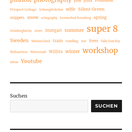
pink
pizza
Prinzenbad
Silent Green
selfie
Prospect Cottage
Schneeglöckchen
snow
spring
snippets
solargraphy
Sommerbad Kreuzberg
super 8
summer
Stuttgart
Steinbergkirche
street
Sweden
train
trees
Switzerland
travelling
tree
Valle Gran Rey
workshop
winter
Willits
Weihnachten
Weiterstadt
Youtube
xmas
Suchen
SUCHEN