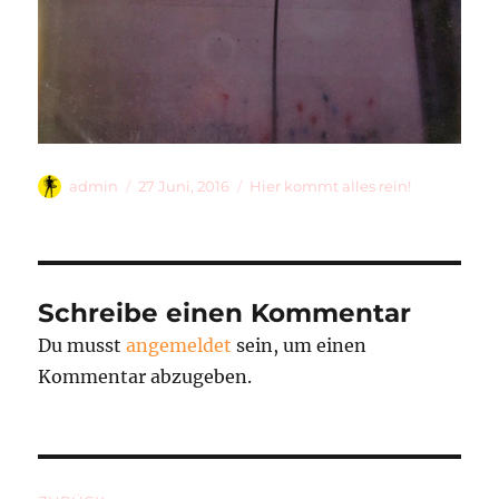
Autor
Veröffentlicht
Kategorien
admin
27 Juni, 2016
Hier kommt alles rein!
am
Schreibe einen Kommentar
Du musst
angemeldet
sein, um einen
Kommentar abzugeben.
Beitragsnavigation