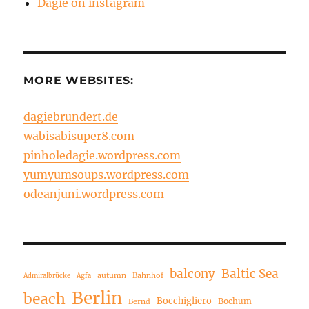
Dagie on instagram
MORE WEBSITES:
dagiebrundert.de
wabisabisuper8.com
pinholedagie.wordpress.com
yumyumsoups.wordpress.com
odeanjuni.wordpress.com
balcony
Baltic Sea
autumn
Bahnhof
Admiralbrücke
Agfa
Berlin
beach
Bocchigliero
Bochum
Bernd