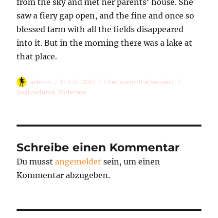
from the sky and met her parents‘ house. She
saw a fiery gap open, and the fine and once so
blessed farm with all the fields disappeared
into it. But in the morning there was a lake at
that place.
Autor
Veröffentlicht
Kategorien
Schlagwör
admin
11 Juli, 2017
Hier kommt alles rein!
am
Switzerland
,
Türlersee
Schreibe einen Kommentar
Du musst
angemeldet
sein, um einen
Kommentar abzugeben.