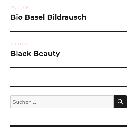
Beitragsnavigation
ZURÜCK
Bio Basel Bildrausch
Vorheriger
Beitrag:
WEITER
Black Beauty
Nächster
Beitrag:
SU
Suchen
nach: