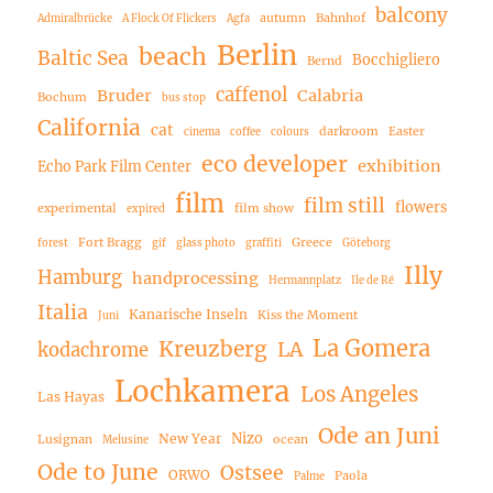
balcony
autumn
Bahnhof
Admiralbrücke
A Flock Of Flickers
Agfa
Berlin
beach
Baltic Sea
Bocchigliero
Bernd
caffenol
Bruder
Calabria
Bochum
bus stop
California
cat
darkroom
Easter
cinema
coffee
colours
eco developer
exhibition
Echo Park Film Center
film
film still
flowers
experimental
film show
expired
Fort Bragg
Greece
forest
gif
glass photo
graffiti
Göteborg
Illy
Hamburg
handprocessing
Hermannplatz
Ile de Ré
Italia
Kanarische Inseln
Kiss the Moment
Juni
La Gomera
Kreuzberg
LA
kodachrome
Lochkamera
Los Angeles
Las Hayas
Ode an Juni
Nizo
New Year
Lusignan
ocean
Melusine
Ode to June
Ostsee
ORWO
Paola
Palme