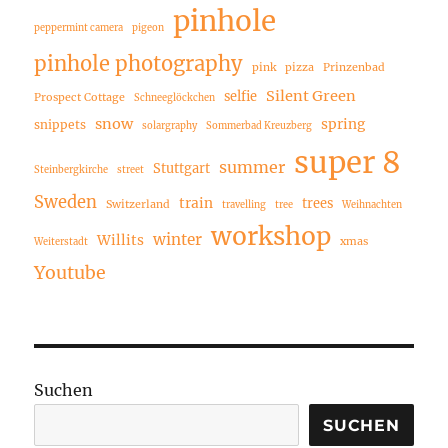
pinhole
peppermint camera
pigeon
pinhole photography
pink
pizza
Prinzenbad
Silent Green
selfie
Prospect Cottage
Schneeglöckchen
snow
spring
snippets
solargraphy
Sommerbad Kreuzberg
super 8
summer
Stuttgart
Steinbergkirche
street
Sweden
train
trees
Switzerland
travelling
tree
Weihnachten
workshop
winter
Willits
xmas
Weiterstadt
Youtube
Suchen
SUCHEN