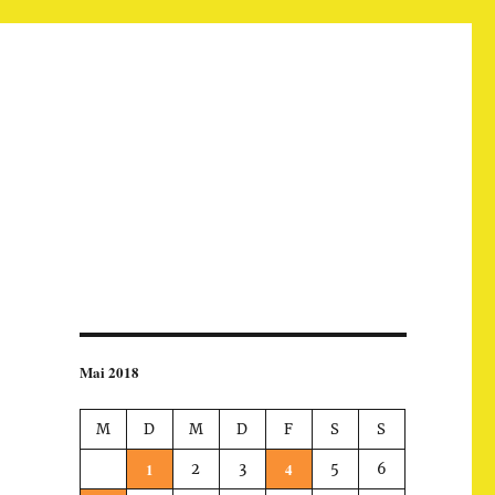
Mai 2018
M
D
M
D
F
S
S
1
4
2
3
5
6