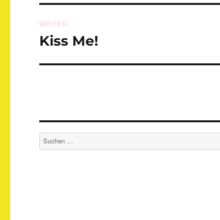
WEITER
Kiss Me!
Nächster
Beitrag:
Suchen
nach: