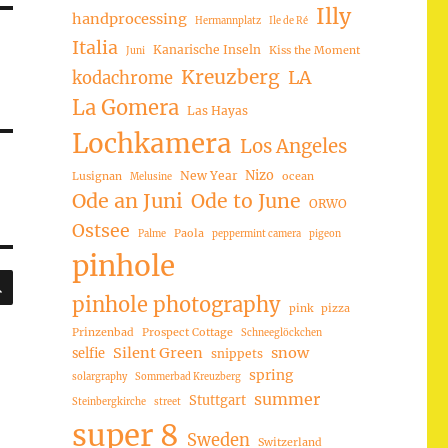
Illy
handprocessing
Hermannplatz
Ile de Ré
Italia
Kanarische Inseln
Kiss the Moment
Juni
Kreuzberg
LA
kodachrome
La Gomera
Las Hayas
Lochkamera
Los Angeles
Nizo
New Year
Lusignan
ocean
Melusine
Ode an Juni
Ode to June
ORWO
Ostsee
Paola
Palme
peppermint camera
pigeon
pinhole
SUCHEN
pinhole photography
pink
pizza
Prinzenbad
Prospect Cottage
Schneeglöckchen
Silent Green
snow
selfie
snippets
spring
solargraphy
Sommerbad Kreuzberg
summer
Stuttgart
Steinbergkirche
street
super 8
Sweden
Switzerland