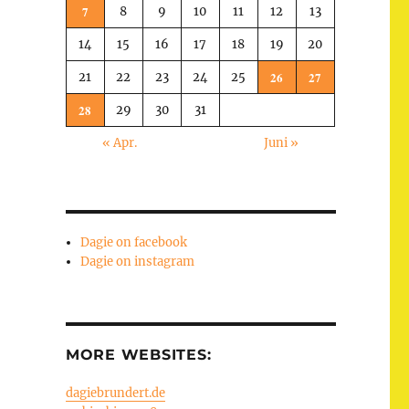
7
8
9
10
11
12
13
14
15
16
17
18
19
20
26
27
21
22
23
24
25
28
29
30
31
« Apr.
Juni »
Dagie on facebook
Dagie on instagram
MORE WEBSITES:
dagiebrundert.de