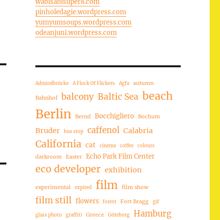
wabisabisuper8.com
pinholedagie.wordpress.com
yumyumsoups.wordpress.com
odeanjuni.wordpress.com
autumn
Admiralbrücke
A Flock Of Flickers
Agfa
beach
balcony
Baltic Sea
Bahnhof
Berlin
Bocchigliero
Bernd
Bochum
caffenol
Bruder
Calabria
bus stop
California
cat
cinema
coffee
colours
Echo Park Film Center
darkroom
Easter
eco developer
exhibition
film
experimental
film show
expired
film still
flowers
Fort Bragg
forest
gif
Hamburg
Greece
glass photo
graffiti
Göteborg