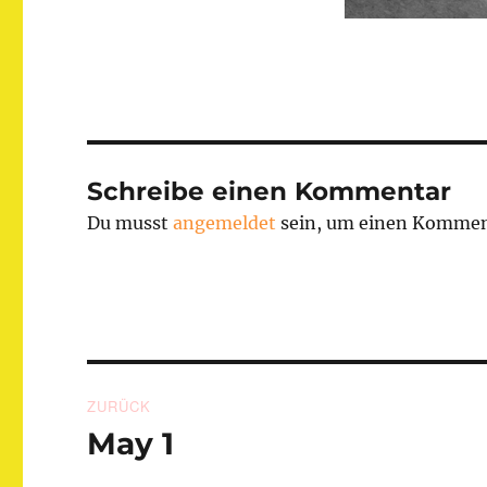
Schreibe einen Kommentar
Du musst
angemeldet
sein, um einen Kommen
Beitragsnavigation
ZURÜCK
May 1
Vorheriger
Beitrag: