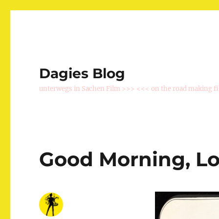
Dagies Blog
unterwegs in Sachen Film >>> <<< on the road making f
Good Morning, Lo