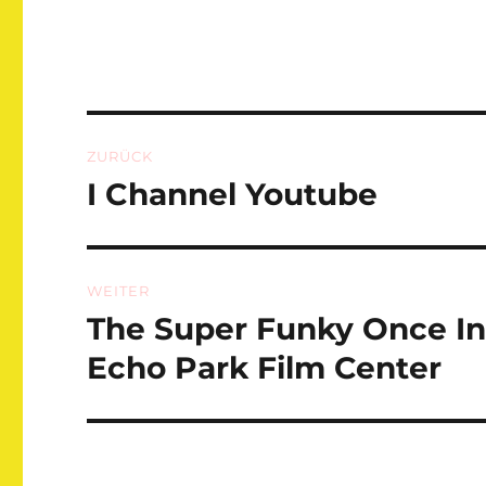
Beitragsnavigation
ZURÜCK
I Channel Youtube
Vorheriger
Beitrag:
WEITER
The Super Funky Once I
Nächster
Beitrag:
Echo Park Film Center