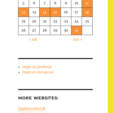
11
5
6
7
8
9
10
12
14
15
18
13
16
17
19
20
21
22
23
24
25
31
26
27
28
29
30
« Juli
Sep. »
Dagie on facebook
Dagie on instagram
MORE WEBSITES:
dagiebrundert.de