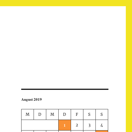
August 2019
M
D
M
D
F
S
S
1
2
3
4