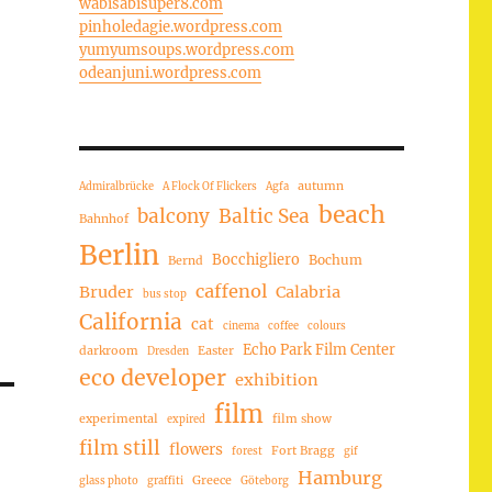
wabisabisuper8.com
pinholedagie.wordpress.com
yumyumsoups.wordpress.com
odeanjuni.wordpress.com
autumn
Admiralbrücke
A Flock Of Flickers
Agfa
beach
balcony
Baltic Sea
Bahnhof
Berlin
Bocchigliero
Bochum
Bernd
caffenol
Bruder
Calabria
bus stop
California
cat
cinema
coffee
colours
Echo Park Film Center
darkroom
Easter
Dresden
eco developer
exhibition
film
experimental
film show
expired
film still
flowers
Fort Bragg
forest
gif
Hamburg
Greece
glass photo
graffiti
Göteborg