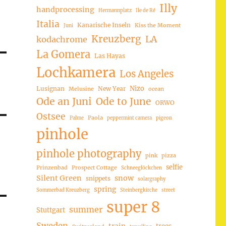
Illy
handprocessing
Hermannplatz
Ile de Ré
Italia
Kanarische Inseln
Kiss the Moment
Juni
Kreuzberg
LA
kodachrome
La Gomera
Las Hayas
Lochkamera
Los Angeles
Nizo
Lusignan
New Year
Melusine
ocean
Ode an Juni
Ode to June
ORWO
Ostsee
Paola
Palme
peppermint camera
pigeon
pinhole
pinhole photography
pink
pizza
selfie
Prinzenbad
Prospect Cottage
Schneeglöckchen
Silent Green
snow
snippets
solargraphy
spring
Sommerbad Kreuzberg
Steinbergkirche
street
super 8
summer
Stuttgart
Sweden
trees