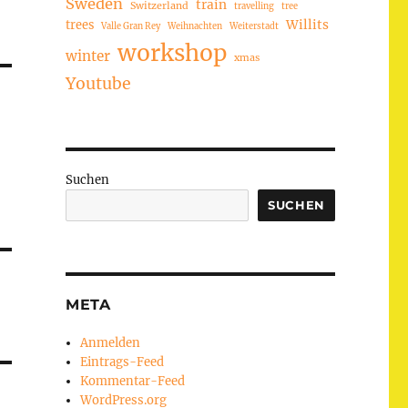
Sweden
train
Switzerland
travelling
tree
trees
Willits
Valle Gran Rey
Weihnachten
Weiterstadt
workshop
winter
xmas
Youtube
Suchen
SUCHEN
META
Anmelden
Eintrags-Feed
Kommentar-Feed
WordPress.org