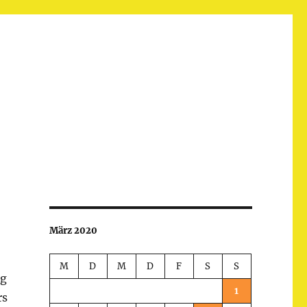
März 2020
M
D
M
D
F
S
S
ng
1
rs