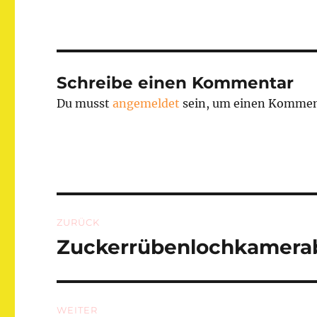
Schreibe einen Kommentar
Du musst
angemeldet
sein, um einen Kommen
Beitragsnavigation
ZURÜCK
Zuckerrübenlochkamerab
Vorheriger
Beitrag:
WEITER