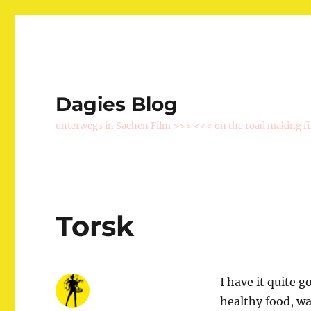
Dagies Blog
unterwegs in Sachen Film >>> <<< on the road making f
Torsk
I have it quite g
healthy food, w