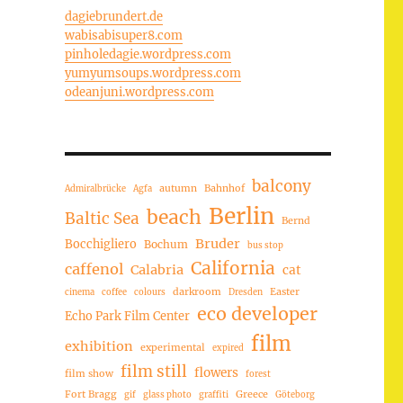
dagiebrundert.de
wabisabisuper8.com
pinholedagie.wordpress.com
yumyumsoups.wordpress.com
odeanjuni.wordpress.com
balcony
autumn
Bahnhof
Admiralbrücke
Agfa
Berlin
beach
Baltic Sea
Bernd
Bruder
Bocchigliero
Bochum
bus stop
California
caffenol
Calabria
cat
darkroom
Easter
cinema
coffee
colours
Dresden
eco developer
Echo Park Film Center
film
exhibition
experimental
expired
film still
flowers
film show
forest
Fort Bragg
Greece
gif
glass photo
graffiti
Göteborg