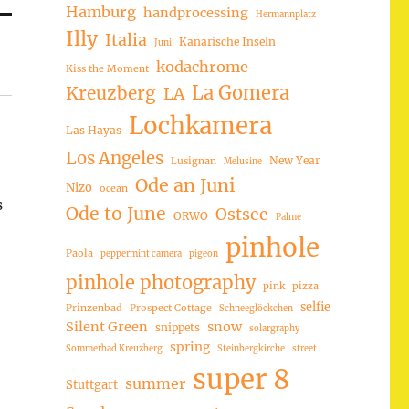
Hamburg
handprocessing
Hermannplatz
Illy
Italia
Kanarische Inseln
Juni
kodachrome
Kiss the Moment
La Gomera
Kreuzberg
LA
Lochkamera
Las Hayas
Los Angeles
New Year
Lusignan
Melusine
Ode an Juni
Nizo
ocean
s
Ode to June
Ostsee
ORWO
Palme
pinhole
Paola
peppermint camera
pigeon
pinhole photography
pink
pizza
selfie
Prinzenbad
Prospect Cottage
Schneeglöckchen
Silent Green
snow
snippets
solargraphy
spring
Sommerbad Kreuzberg
Steinbergkirche
street
super 8
summer
Stuttgart