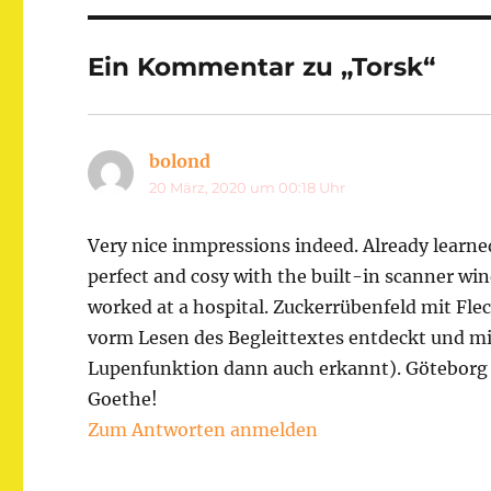
Ein Kommentar zu „Torsk“
bolond
sagt:
20 März, 2020 um 00:18 Uhr
Very nice inmpressions indeed. Already learn
perfect and cosy with the built-in scanner w
worked at a hospital. Zuckerrübenfeld mit Fl
vorm Lesen des Begleittextes entdeckt und m
Lupenfunktion dann auch erkannt). Göteborg 
Goethe!
Zum Antworten anmelden