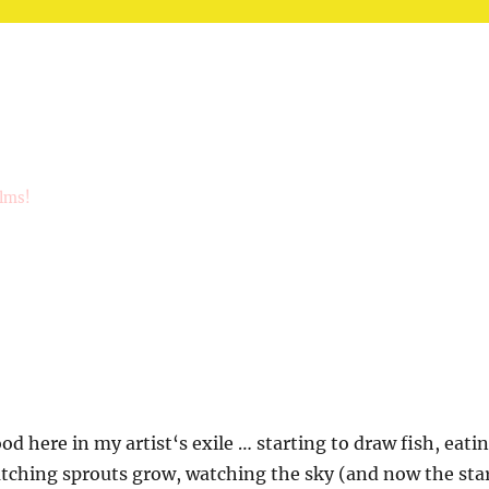
ilms!
ood here in my artist‘s exile … starting to draw fish, eati
atching sprouts grow, watching the sky (and now the sta