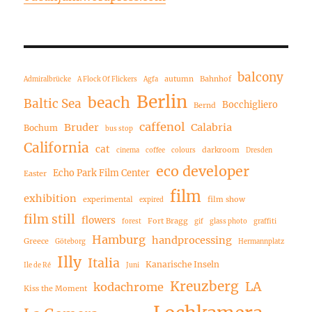
balcony
autumn
Bahnhof
Admiralbrücke
A Flock Of Flickers
Agfa
Berlin
beach
Baltic Sea
Bocchigliero
Bernd
caffenol
Bruder
Calabria
Bochum
bus stop
California
cat
darkroom
cinema
coffee
colours
Dresden
eco developer
Echo Park Film Center
Easter
film
exhibition
experimental
film show
expired
film still
flowers
Fort Bragg
forest
gif
glass photo
graffiti
Hamburg
handprocessing
Greece
Göteborg
Hermannplatz
Illy
Italia
Kanarische Inseln
Ile de Ré
Juni
Kreuzberg
LA
kodachrome
Kiss the Moment