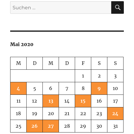
SU
Suchen
nach:
Mai 2020
M
D
M
D
F
S
S
1
2
3
4
5
6
7
8
9
10
11
12
13
14
15
16
17
18
19
20
21
22
23
24
25
26
27
28
29
30
31