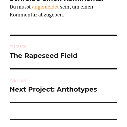
Du musst
angemeldet
sein, um einen
Kommentar abzugeben.
Beitragsnavigation
ZURÜCK
The Rapeseed Field
Vorheriger
Beitrag:
WEITER
Next Project: Anthotypes
Nächster
Beitrag: