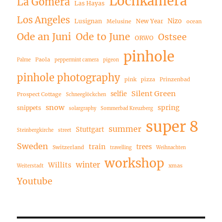
Lochkamera
La Gomera
Las Hayas
Los Angeles
Nizo
Lusignan
New Year
Melusine
ocean
Ode an Juni
Ode to June
Ostsee
ORWO
pinhole
Paola
Palme
peppermint camera
pigeon
pinhole photography
pink
pizza
Prinzenbad
Silent Green
selfie
Prospect Cottage
Schneeglöckchen
snow
spring
snippets
solargraphy
Sommerbad Kreuzberg
super 8
summer
Stuttgart
Steinbergkirche
street
Sweden
train
trees
Switzerland
travelling
Weihnachten
workshop
winter
Willits
xmas
Weiterstadt
Youtube