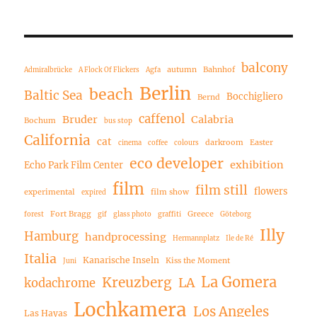
balcony
autumn
Bahnhof
Admiralbrücke
A Flock Of Flickers
Agfa
Berlin
beach
Baltic Sea
Bocchigliero
Bernd
caffenol
Bruder
Calabria
Bochum
bus stop
California
cat
darkroom
Easter
cinema
coffee
colours
eco developer
exhibition
Echo Park Film Center
film
film still
flowers
experimental
film show
expired
Fort Bragg
Greece
forest
gif
glass photo
graffiti
Göteborg
Illy
Hamburg
handprocessing
Hermannplatz
Ile de Ré
Italia
Kanarische Inseln
Kiss the Moment
Juni
La Gomera
Kreuzberg
LA
kodachrome
Lochkamera
Los Angeles
Las Hayas