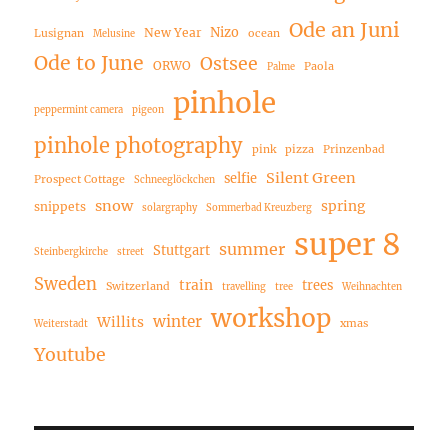
Ode an Juni
Nizo
New Year
Lusignan
ocean
Melusine
Ode to June
Ostsee
ORWO
Paola
Palme
pinhole
peppermint camera
pigeon
pinhole photography
pink
pizza
Prinzenbad
Silent Green
selfie
Prospect Cottage
Schneeglöckchen
snow
spring
snippets
solargraphy
Sommerbad Kreuzberg
super 8
summer
Stuttgart
Steinbergkirche
street
Sweden
train
trees
Switzerland
travelling
tree
Weihnachten
workshop
winter
Willits
xmas
Weiterstadt
Youtube