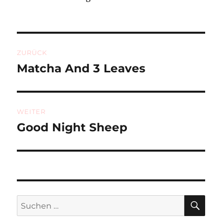
Beitragsnavigation
ZURÜCK
Matcha And 3 Leaves
Vorheriger
Beitrag:
WEITER
Good Night Sheep
Nächster
Beitrag:
SU
Suchen
nach: