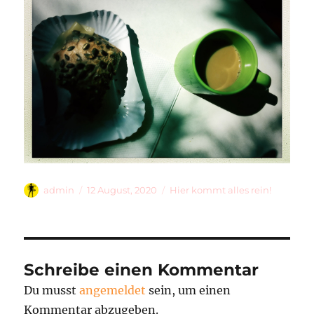
Autor
Veröffentlicht
Kategorien
admin
12 August, 2020
Hier kommt alles rein!
am
Schreibe einen Kommentar
Du musst
angemeldet
sein, um einen
Kommentar abzugeben.