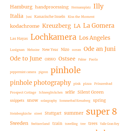
Illy
Hamburg
handprocessing
Hermannplatz
Italia
Kanarische Inseln
Kiss the Moment
Juni
La Gomera
Kreuzberg
LA
kodachrome
Lochkamera
Los Angeles
Las Hayas
Ode an Juni
Nizo
New Year
Lusignan
ocean
Melusine
Ode to June
Ostsee
ORWO
Paola
Palme
pinhole
peppermint camera
pigeon
pinhole photography
pink
pizza
Prinzenbad
Silent Green
selfie
Prospect Cottage
Schneeglöckchen
snow
spring
snippets
solargraphy
Sommerbad Kreuzberg
super 8
summer
Stuttgart
Steinbergkirche
street
Sweden
train
trees
Switzerland
travelling
tree
Valle Gran Rey