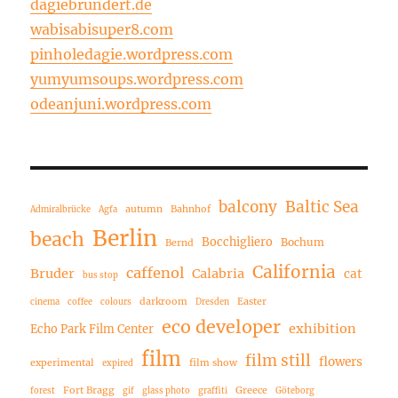
dagiebrundert.de
wabisabisuper8.com
pinholedagie.wordpress.com
yumyumsoups.wordpress.com
odeanjuni.wordpress.com
balcony
Baltic Sea
autumn
Bahnhof
Admiralbrücke
Agfa
Berlin
beach
Bocchigliero
Bochum
Bernd
California
caffenol
Bruder
Calabria
cat
bus stop
darkroom
Easter
cinema
coffee
colours
Dresden
eco developer
exhibition
Echo Park Film Center
film
film still
flowers
experimental
film show
expired
Fort Bragg
Greece
forest
gif
glass photo
graffiti
Göteborg