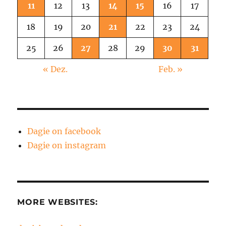
11
12
13
14
15
16
17
18
19
20
21
22
23
24
25
26
27
28
29
30
31
« Dez.
Feb. »
Dagie on facebook
Dagie on instagram
MORE WEBSITES: