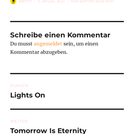
Autor
Veröffentlicht
Kategorien
admin
11 Januar, 2021
Hier kommt alles rein!
am
Schreibe einen Kommentar
Du musst
angemeldet
sein, um einen
Kommentar abzugeben.
Beitragsnavigation
ZURÜCK
Lights On
Vorheriger
Beitrag:
WEITER
Tomorrow Is Eternity
Nächster