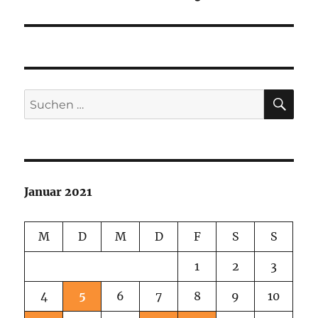
Beitrag:
SU
Suchen
nach:
Januar 2021
M
D
M
D
F
S
S
1
2
3
4
5
6
7
8
9
10