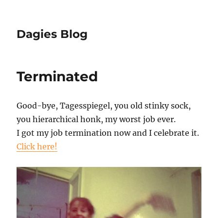
Dagies Blog
Terminated
Good-bye, Tagesspiegel, you old stinky sock,
you hierarchical honk, my worst job ever.
I got my job termination now and I celebrate it.
Click here!