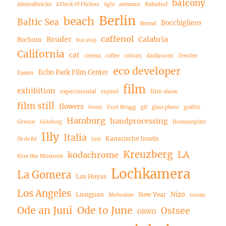
balcony
autumn
Bahnhof
Admiralbrücke
A Flock Of Flickers
Agfa
Berlin
beach
Baltic Sea
Bocchigliero
Bernd
caffenol
Bruder
Calabria
Bochum
bus stop
California
cat
darkroom
cinema
coffee
colours
Dresden
eco developer
Echo Park Film Center
Easter
film
exhibition
experimental
film show
expired
film still
flowers
Fort Bragg
forest
gif
glass photo
graffiti
Hamburg
handprocessing
Greece
Göteborg
Hermannplatz
Illy
Italia
Kanarische Inseln
Ile de Ré
Juni
Kreuzberg
LA
kodachrome
Kiss the Moment
Lochkamera
La Gomera
Las Hayas
Los Angeles
Nizo
Lusignan
New Year
Melusine
ocean
Ode an Juni
Ode to June
Ostsee
ORWO