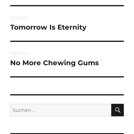
Beitragsnavigation
ZURÜCK
Tomorrow Is Eternity
Vorheriger
Beitrag:
WEITER
No More Chewing Gums
Nächster
Beitrag:
SU
Suchen
nach: