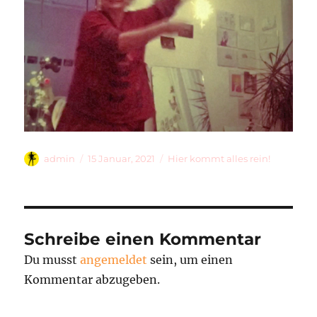
Autor
Veröffentlicht
Kategorien
admin
15 Januar, 2021
Hier kommt alles rein!
am
Schreibe einen Kommentar
Du musst
angemeldet
sein, um einen
Kommentar abzugeben.