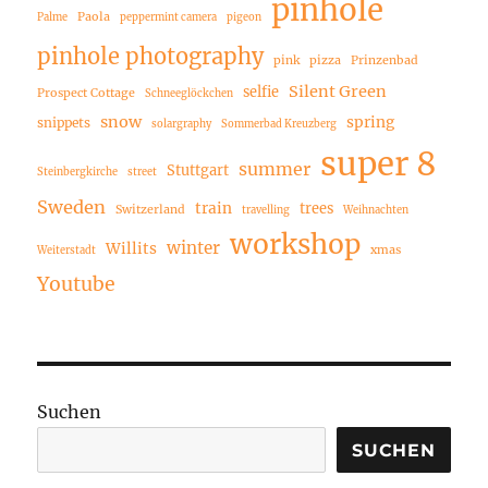
pinhole
Paola
Palme
peppermint camera
pigeon
pinhole photography
pink
pizza
Prinzenbad
Silent Green
selfie
Prospect Cottage
Schneeglöckchen
snow
spring
snippets
solargraphy
Sommerbad Kreuzberg
super 8
summer
Stuttgart
Steinbergkirche
street
Sweden
train
trees
Switzerland
travelling
Weihnachten
workshop
winter
Willits
xmas
Weiterstadt
Youtube
Suchen
SUCHEN