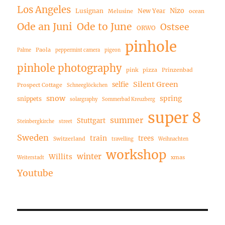
Los Angeles
Nizo
Lusignan
New Year
Melusine
ocean
Ode an Juni
Ode to June
Ostsee
ORWO
pinhole
Paola
Palme
peppermint camera
pigeon
pinhole photography
pink
pizza
Prinzenbad
Silent Green
selfie
Prospect Cottage
Schneeglöckchen
snow
spring
snippets
solargraphy
Sommerbad Kreuzberg
super 8
summer
Stuttgart
Steinbergkirche
street
Sweden
train
trees
Switzerland
travelling
Weihnachten
workshop
winter
Willits
xmas
Weiterstadt
Youtube