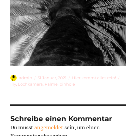
Autor
Veröffentlicht
Kategorien
Schlag
admin
31 Januar, 2021
Hier kommt alles rein!
am
Illy
,
Lochkamera
,
Palme
,
pinhole
Schreibe einen Kommentar
Du musst
angemeldet
sein, um einen