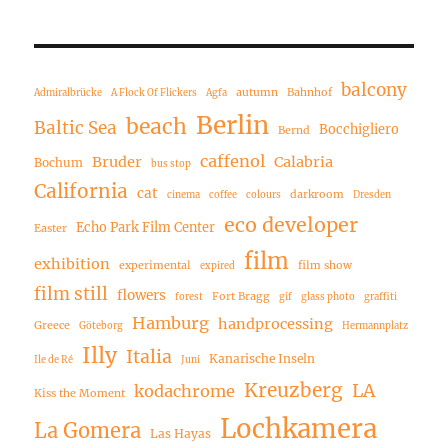
balcony
autumn
Bahnhof
Admiralbrücke
A Flock Of Flickers
Agfa
Berlin
beach
Baltic Sea
Bocchigliero
Bernd
caffenol
Bruder
Calabria
Bochum
bus stop
California
cat
darkroom
cinema
coffee
colours
Dresden
eco developer
Echo Park Film Center
Easter
film
exhibition
experimental
film show
expired
film still
flowers
Fort Bragg
forest
gif
glass photo
graffiti
Hamburg
handprocessing
Greece
Göteborg
Hermannplatz
Illy
Italia
Kanarische Inseln
Ile de Ré
Juni
Kreuzberg
LA
kodachrome
Kiss the Moment
Lochkamera
La Gomera
Las Hayas