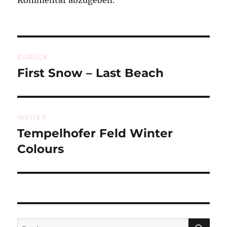
Kommentar abzugeben.
Beitragsnavigation
ZURÜCK
First Snow – Last Beach
Vorheriger
Beitrag:
WEITER
Tempelhofer Feld Winter
Nächster
Beitrag:
Colours
SU
Suchen