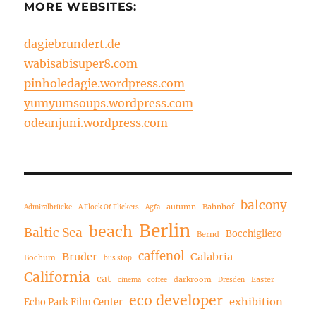
MORE WEBSITES:
dagiebrundert.de
wabisabisuper8.com
pinholedagie.wordpress.com
yumyumsoups.wordpress.com
odeanjuni.wordpress.com
balcony
autumn
Bahnhof
Admiralbrücke
A Flock Of Flickers
Agfa
Berlin
beach
Baltic Sea
Bocchigliero
Bernd
caffenol
Bruder
Calabria
Bochum
bus stop
California
cat
darkroom
Easter
cinema
coffee
Dresden
eco developer
exhibition
Echo Park Film Center