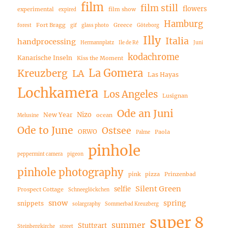
film
film still
flowers
experimental
film show
expired
Hamburg
Fort Bragg
Greece
forest
gif
glass photo
Göteborg
Illy
Italia
handprocessing
Hermannplatz
Ile de Ré
Juni
kodachrome
Kanarische Inseln
Kiss the Moment
La Gomera
Kreuzberg
LA
Las Hayas
Lochkamera
Los Angeles
Lusignan
Ode an Juni
Nizo
New Year
ocean
Melusine
Ode to June
Ostsee
ORWO
Paola
Palme
pinhole
peppermint camera
pigeon
pinhole photography
pink
pizza
Prinzenbad
Silent Green
selfie
Prospect Cottage
Schneeglöckchen
snow
spring
snippets
solargraphy
Sommerbad Kreuzberg
super 8
summer
Stuttgart
Steinbergkirche
street