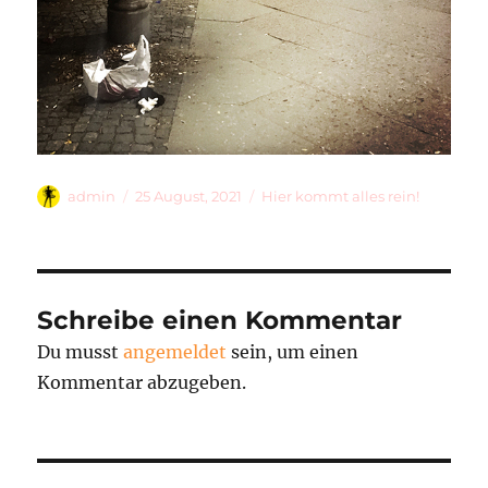
Autor
Veröffentlicht
Kategorien
admin
25 August, 2021
Hier kommt alles rein!
am
Schreibe einen Kommentar
Du musst
angemeldet
sein, um einen
Kommentar abzugeben.
Beitragsnavigation