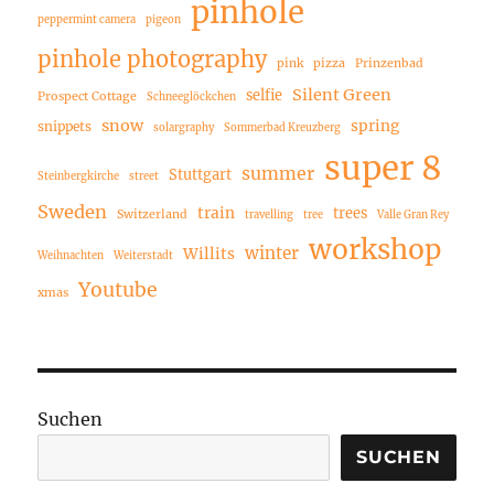
pinhole
peppermint camera
pigeon
pinhole photography
pink
pizza
Prinzenbad
Silent Green
selfie
Prospect Cottage
Schneeglöckchen
snow
spring
snippets
solargraphy
Sommerbad Kreuzberg
super 8
summer
Stuttgart
Steinbergkirche
street
Sweden
train
trees
Switzerland
travelling
tree
Valle Gran Rey
workshop
winter
Willits
Weihnachten
Weiterstadt
Youtube
xmas
Suchen
SUCHEN