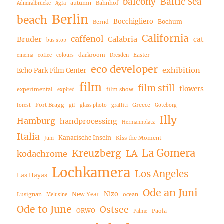
balcony
Baltic Sea
autumn
Bahnhof
Admiralbrücke
Agfa
Berlin
beach
Bocchigliero
Bochum
Bernd
California
caffenol
Bruder
Calabria
cat
bus stop
darkroom
Easter
cinema
coffee
colours
Dresden
eco developer
exhibition
Echo Park Film Center
film
film still
flowers
experimental
film show
expired
Fort Bragg
Greece
forest
gif
glass photo
graffiti
Göteborg
Illy
Hamburg
handprocessing
Hermannplatz
Italia
Kanarische Inseln
Kiss the Moment
Juni
La Gomera
Kreuzberg
LA
kodachrome
Lochkamera
Los Angeles
Las Hayas
Ode an Juni
Nizo
New Year
Lusignan
ocean
Melusine
Ode to June
Ostsee
ORWO
Paola
Palme