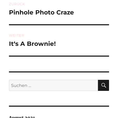
ZURÜCK
Pinhole Photo Craze
Vorheriger
Beitrag:
WEITER
It‘s A Brownie!
Nächster
Beitrag:
SU
Suchen
nach:
August 2021