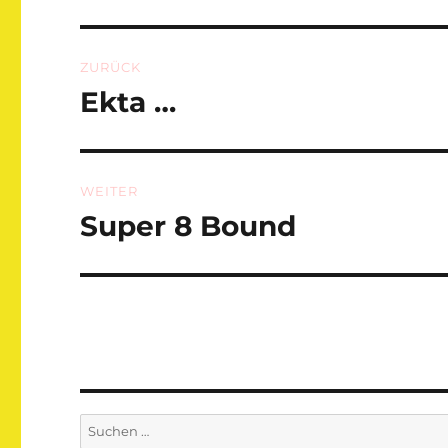
Beitragsnavigation
ZURÜCK
Ekta …
Vorheriger
Beitrag:
WEITER
Super 8 Bound
Nächster
Beitrag:
Suchen
nach: