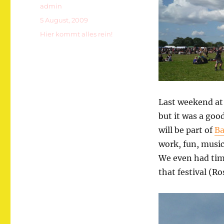
Autor
admin
Veröffentlicht
5 August, 2009
am
Kategorien
Hier kommt alles rein!
Last weekend a
but it was a go
will be part of
Ba
work, fun, music
We even had time 
that festival (