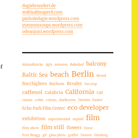
dagiebrundert.de
wabisabisuper8.com
pinholedagie.wordpress.com
yumyumsoups.wordpress.com
odeanjuni.wordpress.com
balcony
autumn
Bahnhof
Admiralbrücke
Agfa
f
Berlin
beach
Baltic Sea
Bernd
Bruder
Bocchigliero
Bochum
bus stop
California
caffenol
Calabria
cat
darkroom
Easter
cinema
coffee
colours
Dresden
eco developer
Echo Park Film Center
film
exhibition
experimental
expired
film still
flowers
film show
forest
Fort Bragg
Greece
gif
glass photo
graffiti
Göteborg