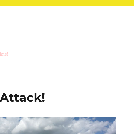
ilms!
Attack!