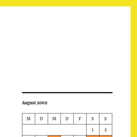
August 2009
M
D
M
D
F
S
S
1
2