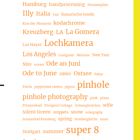
Hamburg
handprocessing
Hermannplatz
Illy
Italia
Kanarische Inseln
Juni
kodachrome
Kiss the Moment
La Gomera
Kreuzberg
LA
Lochkamera
Las Hayas
Los Angeles
New Year
Lusignan
Melusine
Ode an Juni
Nizo
ocean
Ode to June
Ostsee
ORWO
Palme
pinhole
Paola
peppermint camera
pigeon
pinhole photography
pink
pizza
selfie
Prinzenbad
Prospect Cottage
Schneeglöckchen
Silent Green
snow
snippets
solargraphy
spring
Sommerbad Kreuzberg
Steinbergkirche
street
super 8
summer
Stuttgart