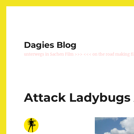
Dagies Blog
unterwegs in Sachen Film >>> <<< on the road making f
Attack Ladybugs 