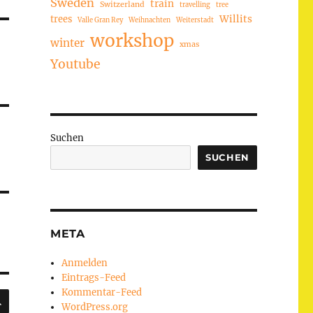
Sweden
train
Switzerland
travelling
tree
trees
Willits
Valle Gran Rey
Weihnachten
Weiterstadt
workshop
winter
xmas
Youtube
Suchen
SUCHEN
META
Anmelden
Eintrags-Feed
Kommentar-Feed
SUCHEN
WordPress.org