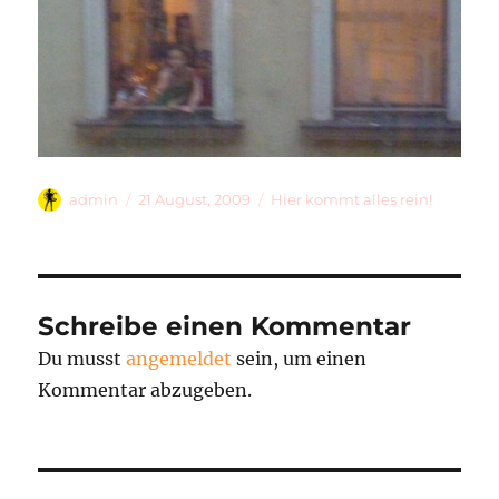
Autor
Veröffentlicht
Kategorien
admin
21 August, 2009
Hier kommt alles rein!
am
Schreibe einen Kommentar
Du musst
angemeldet
sein, um einen
Kommentar abzugeben.
Beitragsnavigation