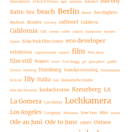
balcony
autumn
Bahnhof
Admiralbrücke
A Flock Of Flickers
Agfa
Berlin
beach
Baltic Sea
Bocchigliero
Bernd
caffenol
Bruder
Calabria
Bochum
bus stop
California
cat
darkroom
cinema
coffee
colours
Dresden
eco developer
Echo Park Film Center
Easter
film
exhibition
experimental
film show
expired
film still
flowers
Fort Bragg
forest
gif
glass photo
graffiti
Hamburg
handprocessing
Greece
Göteborg
Hermannplatz
Illy
Italia
Kanarische Inseln
Ile de Ré
Juni
Kreuzberg
LA
kodachrome
Kiss the Moment
Lochkamera
La Gomera
Las Hayas
Los Angeles
Nizo
Lusignan
New Year
Melusine
ocean
Ode an Juni
Ode to June
Ostsee
ORWO