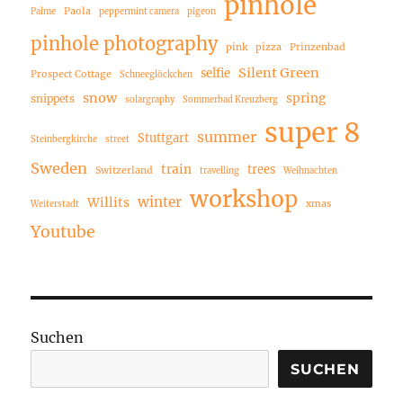
pinhole
Paola
Palme
peppermint camera
pigeon
pinhole photography
pink
pizza
Prinzenbad
Silent Green
selfie
Prospect Cottage
Schneeglöckchen
snow
spring
snippets
solargraphy
Sommerbad Kreuzberg
super 8
summer
Stuttgart
Steinbergkirche
street
Sweden
train
trees
Switzerland
travelling
Weihnachten
workshop
winter
Willits
xmas
Weiterstadt
Youtube
Suchen
SUCHEN