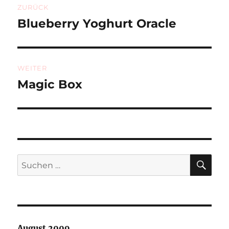
ZURÜCK
Blueberry Yoghurt Oracle
Vorheriger
Beitrag:
WEITER
Magic Box
Nächster
Beitrag:
SU
Suchen
nach:
August 2009