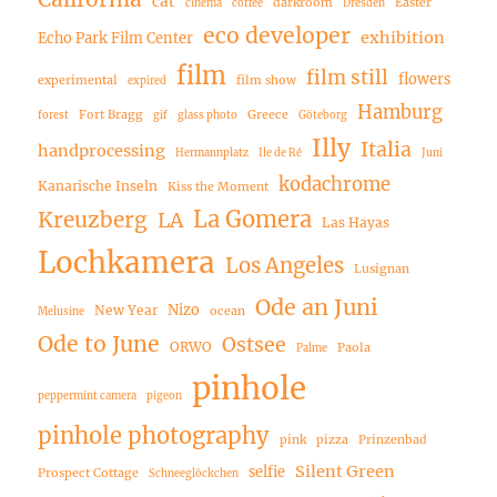
cat
darkroom
Easter
cinema
coffee
Dresden
eco developer
exhibition
Echo Park Film Center
film
film still
flowers
experimental
film show
expired
Hamburg
Fort Bragg
Greece
forest
gif
glass photo
Göteborg
Illy
Italia
handprocessing
Hermannplatz
Ile de Ré
Juni
kodachrome
Kanarische Inseln
Kiss the Moment
La Gomera
Kreuzberg
LA
Las Hayas
Lochkamera
Los Angeles
Lusignan
Ode an Juni
Nizo
New Year
ocean
Melusine
Ode to June
Ostsee
ORWO
Paola
Palme
pinhole
peppermint camera
pigeon
pinhole photography
pink
pizza
Prinzenbad
Silent Green
selfie
Prospect Cottage
Schneeglöckchen