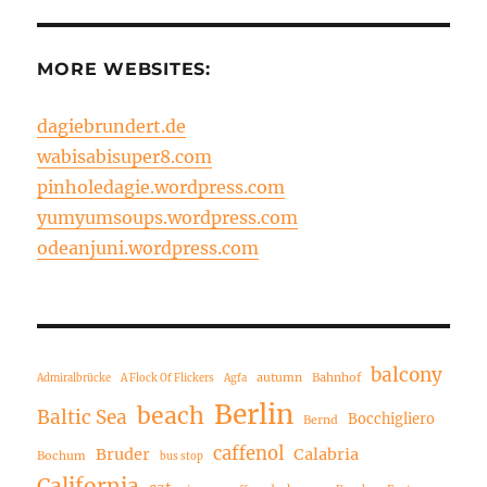
MORE WEBSITES:
dagiebrundert.de
wabisabisuper8.com
pinholedagie.wordpress.com
yumyumsoups.wordpress.com
odeanjuni.wordpress.com
balcony
autumn
Bahnhof
Admiralbrücke
A Flock Of Flickers
Agfa
Berlin
beach
Baltic Sea
Bocchigliero
Bernd
caffenol
Bruder
Calabria
Bochum
bus stop
California