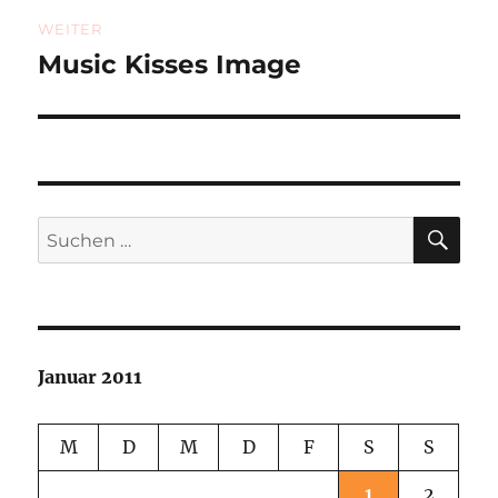
WEITER
Music Kisses Image
Nächster
Beitrag:
SU
Suchen
nach:
Januar 2011
M
D
M
D
F
S
S
1
2