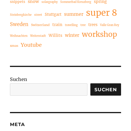
snow
spring
snippets
solargraphy
Sommerbad Kreuzberg
super 8
summer
Stuttgart
Steinbergkirche
street
Sweden
train
trees
Switzerland
travelling
tree
Valle Gran Rey
workshop
winter
Willits
Weihnachten
Weiterstadt
Youtube
xmas
Suchen
SUCHEN
META