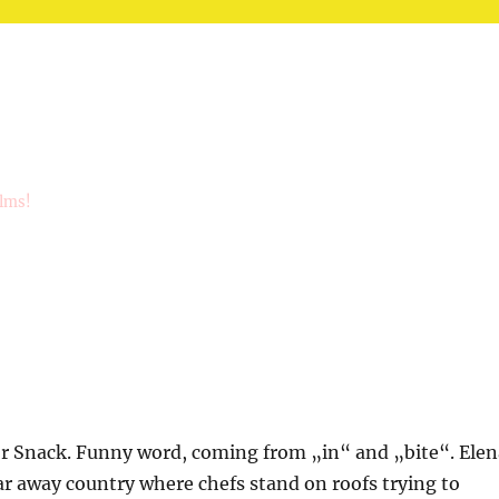
ilms!
or Snack. Funny word, coming from „in“ and „bite“. Elen
r away country where chefs stand on roofs trying to