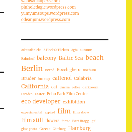
wabisabisuper8.com
pinholedagie.wordpress.com
yumyumsoups.wordpress.com
odeanjuni.wordpress.com
autumn
Admiralbrücke
A Flock Of Flickers
Agfa
beach
balcony
Baltic Sea
Bahnhof
Berlin
Bocchigliero
Bernd
Bochum
caffenol
Bruder
Calabria
bus stop
California
cat
darkroom
cinema
coffee
Echo Park Film Center
Easter
Dresden
eco developer
exhibition
film
experimental
film show
expired
film still
flowers
Fort Bragg
forest
gif
Hamburg
Greece
glass photo
Göteborg