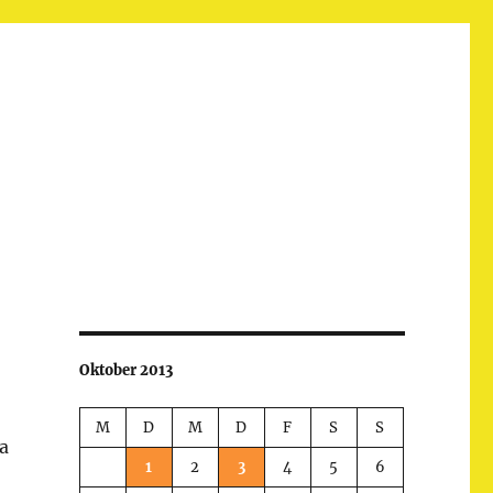
Oktober 2013
M
D
M
D
F
S
S
a
1
2
3
4
5
6