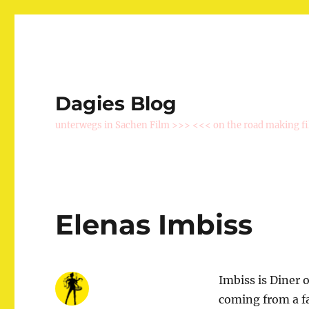
Dagies Blog
unterwegs in Sachen Film >>> <<< on the road making f
Elenas Imbiss
Imbiss is Diner 
coming from a fa