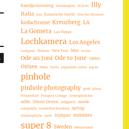
Illy
handprocessing
Hermannplatz
Ile de Ré
Italia
Kanarische Inseln
Kiss the Moment
Juni
Kreuzberg
LA
kodachrome
La Gomera
Las Hayas
Lochkamera
Los Angeles
Nizo
New Year
Lusignan
ocean
Melusine
SUCHEN
Ode an Juni
Ode to June
ORWO
Ostsee
Paola
Palme
peppermint camera
pigeon
pinhole
pinhole photography
pink
pizza
Prinzenbad
Prospect Cottage
Schneeglöckchen
Silent Green
snow
selfie
snippets
spring
solargraphy
Sommerbad Kreuzberg
summer
Stuttgart
Steinbergkirche
street
super 8
Sweden
Switzerland