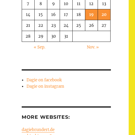
7
8
9
10
11
12
13
14
15
16
17
18
19
20
21
22
23
24
25
26
27
28
29
30
31
« Sep.
Nov. »
Dagie on facebook
Dagie on instagram
MORE WEBSITES:
dagiebrundert.de