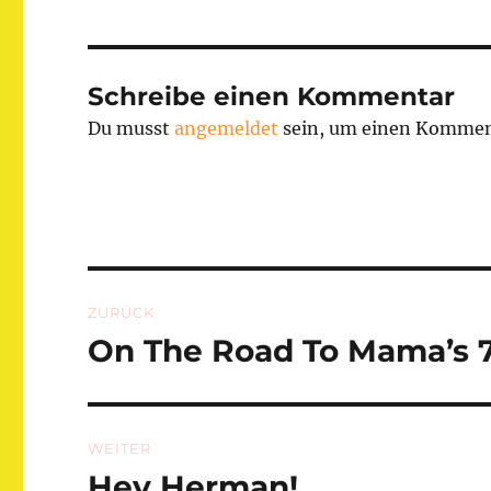
Schreibe einen Kommentar
Du musst
angemeldet
sein, um einen Kommen
Beitragsnavigation
ZURÜCK
On The Road To Mama’s 7
Vorheriger
Beitrag:
WEITER
Hey Herman!
Nächster