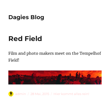
Dagies Blog
Red Field
Film and photo makers meet on the Tempelhof
Field!
Autor
Veröffentlicht
Kategorien
admin
28 Mai, 2015
Hier kommt alles rein!
am