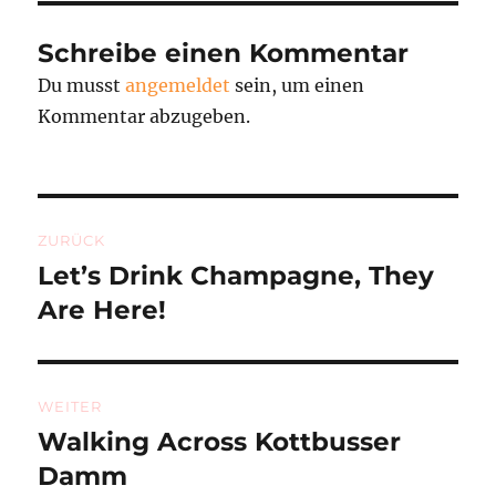
Schreibe einen Kommentar
Du musst
angemeldet
sein, um einen
Kommentar abzugeben.
Beitragsnavigation
ZURÜCK
Let’s Drink Champagne, They
Vorheriger
Beitrag:
Are Here!
WEITER
Walking Across Kottbusser
Nächster
Beitrag:
Damm