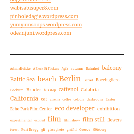
wabisabisuper8.com
pinholedagie.wordpress.com
yumyumsoups.wordpress.com
odeanjuni.wordpress.com
balcony
autumn
Bahnhof
Admiralbrücke
A Flock Of Flickers
Agfa
Berlin
beach
Baltic Sea
Bocchigliero
Bernd
caffenol
Bruder
Calabria
Bochum
bus stop
California
cat
darkroom
Easter
cinema
coffee
colours
eco developer
exhibition
Echo Park Film Center
film
film still
flowers
experimental
film show
expired
Fort Bragg
Greece
forest
gif
glass photo
graffiti
Göteborg