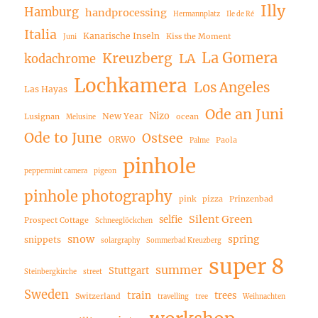
Illy
Hamburg
handprocessing
Hermannplatz
Ile de Ré
Italia
Kanarische Inseln
Kiss the Moment
Juni
La Gomera
Kreuzberg
LA
kodachrome
Lochkamera
Los Angeles
Las Hayas
Ode an Juni
Nizo
New Year
Lusignan
ocean
Melusine
Ode to June
Ostsee
ORWO
Paola
Palme
pinhole
peppermint camera
pigeon
pinhole photography
pink
pizza
Prinzenbad
Silent Green
selfie
Prospect Cottage
Schneeglöckchen
snow
spring
snippets
solargraphy
Sommerbad Kreuzberg
super 8
summer
Stuttgart
Steinbergkirche
street
Sweden
train
trees
Switzerland
travelling
tree
Weihnachten