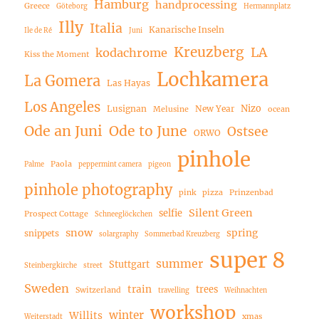
Hamburg
handprocessing
Greece
Göteborg
Hermannplatz
Illy
Italia
Kanarische Inseln
Ile de Ré
Juni
Kreuzberg
LA
kodachrome
Kiss the Moment
Lochkamera
La Gomera
Las Hayas
Los Angeles
Nizo
Lusignan
New Year
Melusine
ocean
Ode an Juni
Ode to June
Ostsee
ORWO
pinhole
Paola
Palme
peppermint camera
pigeon
pinhole photography
pink
pizza
Prinzenbad
Silent Green
selfie
Prospect Cottage
Schneeglöckchen
snow
spring
snippets
solargraphy
Sommerbad Kreuzberg
super 8
summer
Stuttgart
Steinbergkirche
street
Sweden
train
trees
Switzerland
travelling
Weihnachten
workshop
winter
Willits
xmas
Weiterstadt