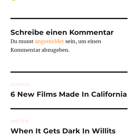
am
Schreibe einen Kommentar
Du musst
angemeldet
sein, um einen
Kommentar abzugeben.
Beitragsnavigation
ZURÜCK
6 New Films Made In California
Vorheriger
Beitrag:
WEITER
When It Gets Dark In Willits
Nächster