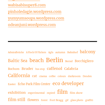
wabisabisuper8.com
pinholedagie.wordpress.com
yumyumsoups.wordpress.com
odeanjuni.wordpress.com
balcony
autumn
Bahnhof
Admiralbrücke
A Flock Of Flickers
Agfa
Berlin
beach
Baltic Sea
Bocchigliero
Bernd
caffenol
Bruder
Calabria
Bochum
bus stop
California
cat
darkroom
cinema
coffee
colours
Dresden
eco developer
Echo Park Film Center
Easter
film
exhibition
experimental
film show
expired
film still
flowers
Fort Bragg
forest
gif
glass photo
graffiti