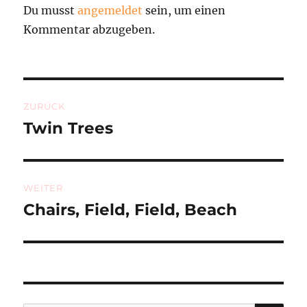
Du musst
angemeldet
sein, um einen
Kommentar abzugeben.
Beitragsnavigation
ZURÜCK
Twin Trees
Vorheriger
Beitrag:
WEITER
Chairs, Field, Field, Beach
Nächster
Beitrag: