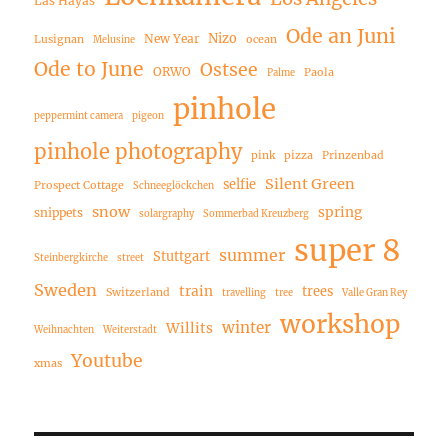
Las Hayas
Ode an Juni
Nizo
New Year
Lusignan
ocean
Melusine
Ode to June
Ostsee
ORWO
Paola
Palme
pinhole
peppermint camera
pigeon
pinhole photography
pink
pizza
Prinzenbad
Silent Green
selfie
Prospect Cottage
Schneeglöckchen
snow
spring
snippets
solargraphy
Sommerbad Kreuzberg
super 8
summer
Stuttgart
Steinbergkirche
street
Sweden
train
trees
Switzerland
travelling
tree
Valle Gran Rey
workshop
winter
Willits
Weihnachten
Weiterstadt
Youtube
xmas