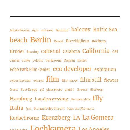
balcony
Baltic Sea
autumn
Bahnhof
Admiralbrücke
Agfa
Berlin
beach
Bocchigliero
Bochum
Bernd
California
caffenol
Bruder
Calabria
cat
bus stop
darkroom
Easter
cinema
coffee
colours
Dresden
eco developer
exhibition
Echo Park Film Center
film
film still
flowers
experimental
film show
expired
Fort Bragg
Greece
forest
gif
glass photo
graffiti
Göteborg
Illy
Hamburg
handprocessing
Hermannplatz
Italia
Kanarische Inseln
Kiss the Moment
Juni
La Gomera
Kreuzberg
LA
kodachrome
Lochkamera
Los Angeles