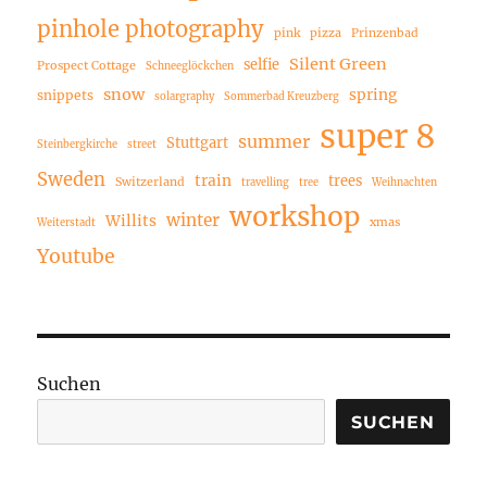
pinhole photography
pink
pizza
Prinzenbad
Silent Green
selfie
Prospect Cottage
Schneeglöckchen
snow
spring
snippets
solargraphy
Sommerbad Kreuzberg
super 8
summer
Stuttgart
Steinbergkirche
street
Sweden
train
trees
Switzerland
travelling
tree
Weihnachten
workshop
winter
Willits
xmas
Weiterstadt
Youtube
Suchen
SUCHEN