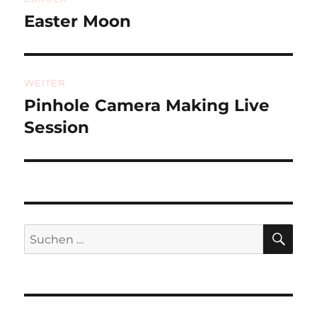
Easter Moon
Vorheriger
Beitrag:
WEITER
Pinhole Camera Making Live
Nächster
Beitrag:
Session
SU
Suchen
nach: