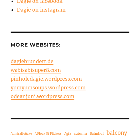
Dagie on facebook
Dagie on instagram
MORE WEBSITES:
dagiebrundert.de
wabisabisuper8.com
pinholedagie.wordpress.com
yumyumsoups.wordpress.com
odeanjuni.wordpress.com
balcony
autumn
Bahnhof
Admiralbrücke
A Flock Of Flickers
Agfa