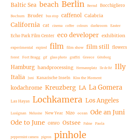
Berlin
beach
Baltic Sea
Bocchigliero
Bernd
caffenol
Bruder
Calabria
Bochum
bus stop
California
cat
darkroom
Easter
cinema
coffee
colours
eco developer
exhibition
Echo Park Film Center
film
film still
flowers
experimental
film show
expired
Fort Bragg
Greece
forest
gif
glass photo
graffiti
Göteborg
Illy
Hamburg
handprocessing
Hermannplatz
Ile de Ré
Italia
Kanarische Inseln
Kiss the Moment
Juni
La Gomera
Kreuzberg
LA
kodachrome
Lochkamera
Los Angeles
Las Hayas
Ode an Juni
Nizo
New Year
Lusignan
ocean
Melusine
Ode to June
Ostsee
ORWO
Paola
Palme
pinhole
peppermint camera
pigeon