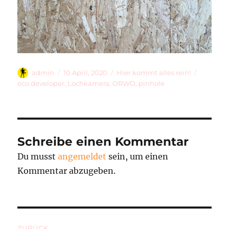
Autor
Veröffentlicht
Kategorien
Schlagw
admin
10 April, 2020
Hier kommt alles rein!
am
eco developer
,
Lochkamera
,
ORWO
,
pinhole
Schreibe einen Kommentar
Du musst
angemeldet
sein, um einen
Kommentar abzugeben.
Beitragsnavigation
ZURÜCK