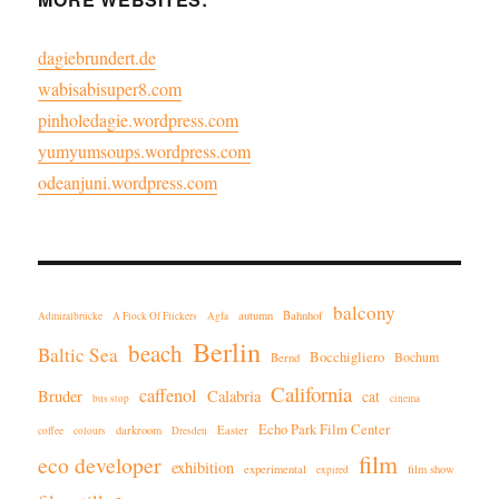
dagiebrundert.de
wabisabisuper8.com
pinholedagie.wordpress.com
yumyumsoups.wordpress.com
odeanjuni.wordpress.com
balcony
autumn
Bahnhof
Admiralbrücke
A Flock Of Flickers
Agfa
Berlin
beach
Baltic Sea
Bocchigliero
Bochum
Bernd
California
caffenol
Bruder
Calabria
cat
bus stop
cinema
Echo Park Film Center
darkroom
Easter
coffee
colours
Dresden
film
eco developer
exhibition
experimental
film show
expired