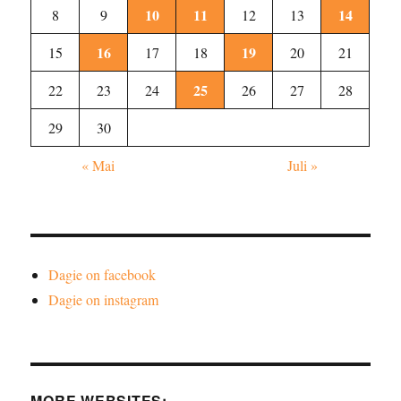
10
11
14
8
9
12
13
16
19
15
17
18
20
21
25
22
23
24
26
27
28
29
30
« Mai
Juli »
Dagie on facebook
Dagie on instagram
MORE WEBSITES: