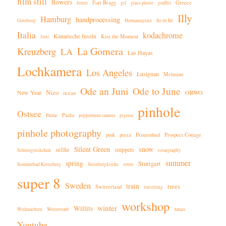
film still
flowers
Fort Bragg
Greece
forest
gif
glass photo
graffiti
Illy
Hamburg
handprocessing
Göteborg
Hermannplatz
Ile de Ré
Italia
kodachrome
Kanarische Inseln
Kiss the Moment
Juni
La Gomera
Kreuzberg
LA
Las Hayas
Lochkamera
Los Angeles
Lusignan
Melusine
Ode an Juni
Ode to June
New Year
Nizo
ORWO
ocean
pinhole
Ostsee
Paola
Palme
peppermint camera
pigeon
pinhole photography
pink
pizza
Prinzenbad
Prospect Cottage
Silent Green
snow
selfie
snippets
Schneeglöckchen
solargraphy
summer
spring
Stuttgart
Sommerbad Kreuzberg
Steinbergkirche
street
super 8
Sweden
train
trees
Switzerland
travelling
workshop
winter
Willits
xmas
Weihnachten
Weiterstadt
Youtube