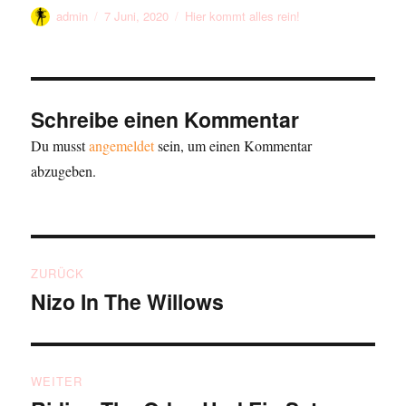
Autor
Veröffentlicht
Kategorien
admin
7 Juni, 2020
Hier kommt alles rein!
am
Schreibe einen Kommentar
Du musst
angemeldet
sein, um einen Kommentar
abzugeben.
Beitragsnavigation
ZURÜCK
Nizo In The Willows
Vorheriger
Beitrag:
WEITER