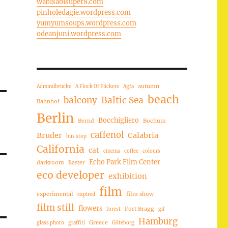
wabisabisuper8.com
pinholedagie.wordpress.com
yumyumsoups.wordpress.com
odeanjuni.wordpress.com
autumn
Admiralbrücke
A Flock Of Flickers
Agfa
beach
balcony
Baltic Sea
Bahnhof
Berlin
Bocchigliero
Bernd
Bochum
caffenol
Bruder
Calabria
bus stop
California
cat
cinema
coffee
colours
Echo Park Film Center
darkroom
Easter
eco developer
exhibition
film
experimental
film show
expired
film still
flowers
Fort Bragg
forest
gif
Hamburg
Greece
glass photo
graffiti
Göteborg