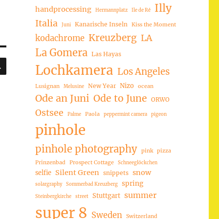
Illy
handprocessing
Hermannplatz
Ile de Ré
Italia
Kanarische Inseln
Kiss the Moment
Juni
Kreuzberg
LA
kodachrome
La Gomera
Las Hayas
SUCHEN
Lochkamera
Los Angeles
Nizo
New Year
Lusignan
ocean
Melusine
Ode an Juni
Ode to June
ORWO
Ostsee
Paola
Palme
peppermint camera
pigeon
pinhole
pinhole photography
pink
pizza
Prinzenbad
Prospect Cottage
Schneeglöckchen
Silent Green
snow
selfie
snippets
spring
solargraphy
Sommerbad Kreuzberg
summer
Stuttgart
Steinbergkirche
street
super 8
Sweden
Switzerland