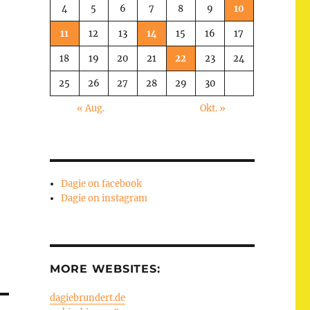
4
5
6
7
8
9
10
11
12
13
14
15
16
17
18
19
20
21
22
23
24
25
26
27
28
29
30
« Aug.
Okt. »
Dagie on facebook
Dagie on instagram
MORE WEBSITES:
dagiebrundert.de