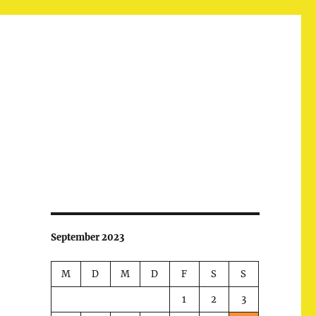
September 2023
M
D
M
D
F
S
S
1
2
3