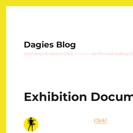
Dagies Blog
unterwegs in Sachen Film >>> <<< on the road making f
Exhibition Docu
Click!