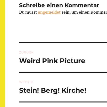
Schreibe einen Kommentar
Du musst
angemeldet
sein, um einen Kommen
Beitragsnavigation
ZURÜCK
Weird Pink Picture
Vorheriger
Beitrag:
WEITER
Stein! Berg! Kirche!
Nächster
Beitrag: