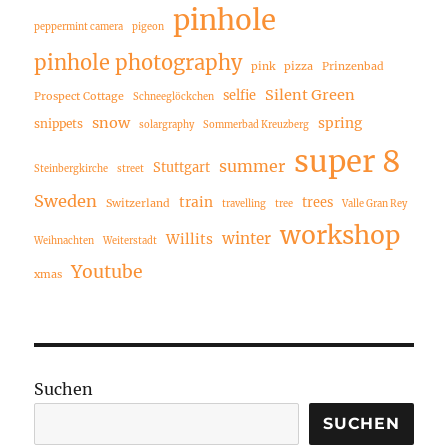
pinhole
peppermint camera
pigeon
pinhole photography
pink
pizza
Prinzenbad
Silent Green
selfie
Prospect Cottage
Schneeglöckchen
snow
spring
snippets
solargraphy
Sommerbad Kreuzberg
super 8
summer
Stuttgart
Steinbergkirche
street
Sweden
train
trees
Switzerland
travelling
tree
Valle Gran Rey
workshop
winter
Willits
Weihnachten
Weiterstadt
Youtube
xmas
Suchen
SUCHEN