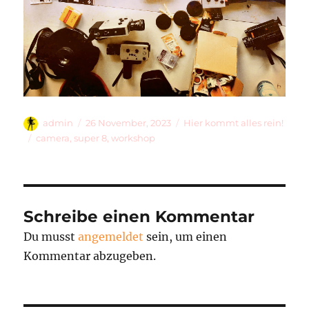
Autor
Veröffentlicht
Kategorien
admin
26 November, 2023
Hier kommt alles rein!
am
Schlagwörter
camera
,
super 8
,
workshop
Schreibe einen Kommentar
Du musst
angemeldet
sein, um einen
Kommentar abzugeben.