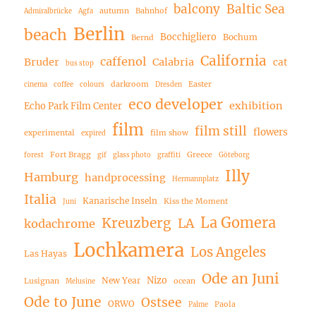
balcony
Baltic Sea
autumn
Bahnhof
Admiralbrücke
Agfa
Berlin
beach
Bocchigliero
Bochum
Bernd
California
caffenol
Bruder
Calabria
cat
bus stop
darkroom
Easter
cinema
coffee
colours
Dresden
eco developer
exhibition
Echo Park Film Center
film
film still
flowers
experimental
film show
expired
Fort Bragg
Greece
forest
gif
glass photo
graffiti
Göteborg
Illy
Hamburg
handprocessing
Hermannplatz
Italia
Kanarische Inseln
Kiss the Moment
Juni
La Gomera
Kreuzberg
LA
kodachrome
Lochkamera
Los Angeles
Las Hayas
Ode an Juni
Nizo
New Year
Lusignan
ocean
Melusine
Ode to June
Ostsee
ORWO
Paola
Palme