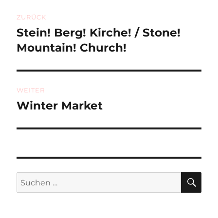
Beitragsnavigation
ZURÜCK
Stein! Berg! Kirche! / Stone!
Vorheriger
Beitrag:
Mountain! Church!
WEITER
Winter Market
Nächster
Beitrag:
SU
Suchen
nach: